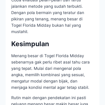
Coba evaluasi pelan-pelan dan terus
jalankan metode yang sudah terbukti.
Dengan pola bermain yang teratur dan
pikiran yang tenang, menang besar di
Togel Florida Midday bukan hal yang
mustahil.
Kesimpulan
Menang besar di Togel Florida Midday
sebenarnya gak perlu ribet asal tahu cara
yang tepat. Mulai dari mengenal pola
angka, memilih kombinasi yang sesuai,
mengatur modal dengan bijak, dan
menjaga kondisi mental agar tetap stabil.
Rutin main dengan pendekatan ini pasti
peluang menang besar makin besar juga.