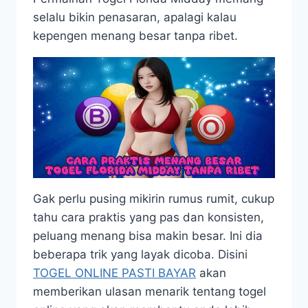
selalu bikin penasaran, apalagi kalau
kepengen menang besar tanpa ribet.
Gak perlu pusing mikirin rumus rumit, cukup
tahu cara praktis yang pas dan konsisten,
peluang menang bisa makin besar. Ini dia
beberapa trik yang layak dicoba. Disini
TOGEL ONLINE PASTI BAYAR
akan
memberikan ulasan menarik tentang togel