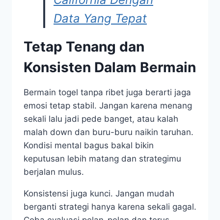
Data Yang Tepat
Tetap Tenang dan
Konsisten Dalam Bermain
Bermain togel tanpa ribet juga berarti jaga
emosi tetap stabil. Jangan karena menang
sekali lalu jadi pede banget, atau kalah
malah down dan buru-buru naikin taruhan.
Kondisi mental bagus bakal bikin
keputusan lebih matang dan strategimu
berjalan mulus.
Konsistensi juga kunci. Jangan mudah
berganti strategi hanya karena sekali gagal.