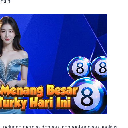
emain.
n peluang mereka dengan menggabungkan analisis