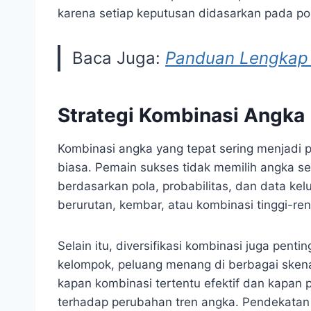
karena setiap keputusan didasarkan pada pol
Baca Juga:
Panduan Lengkap T
Strategi Kombinasi Angka
Kombinasi angka yang tepat sering menjadi
biasa. Pemain sukses tidak memilih angka s
berdasarkan pola, probabilitas, dan data kel
berurutan, kembar, atau kombinasi tinggi-r
Selain itu, diversifikasi kombinasi juga pe
kelompok, peluang menang di berbagai ske
kapan kombinasi tertentu efektif dan kapan pe
terhadap perubahan tren angka. Pendekatan