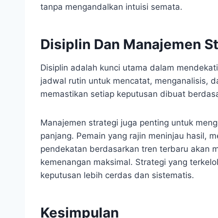
tanpa mengandalkan intuisi semata.
Disiplin Dan Manajemen St
Disiplin adalah kunci utama dalam mendekat
jadwal rutin untuk mencatat, menganalisis, d
memastikan setiap keputusan dibuat berdasa
Manajemen strategi juga penting untuk menge
panjang. Pemain yang rajin meninjau hasil,
pendekatan berdasarkan tren terbaru akan m
kemenangan maksimal. Strategi yang terkel
keputusan lebih cerdas dan sistematis.
Kesimpulan