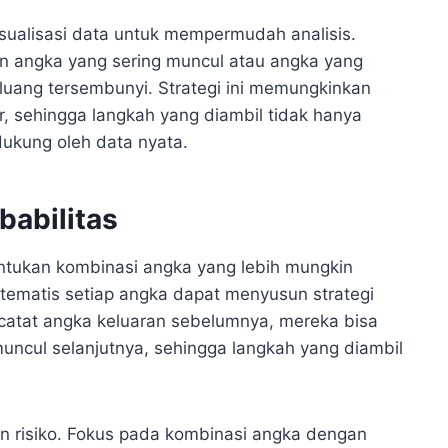
sualisasi data untuk mempermudah analisis.
 angka yang sering muncul atau angka yang
uang tersembunyi. Strategi ini memungkinkan
r, sehingga langkah yang diambil tidak hanya
dukung oleh data nyata.
babilitas
entukan kombinasi angka yang lebih mungkin
ematis setiap angka dapat menyusun strategi
ncatat angka keluaran sebelumnya, mereka bisa
ncul selanjutnya, sehingga langkah yang diambil
an risiko. Fokus pada kombinasi angka dengan