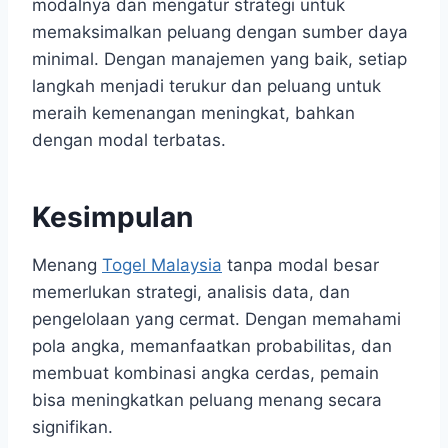
modalnya dan mengatur strategi untuk
memaksimalkan peluang dengan sumber daya
minimal. Dengan manajemen yang baik, setiap
langkah menjadi terukur dan peluang untuk
meraih kemenangan meningkat, bahkan
dengan modal terbatas.
Kesimpulan
Menang
Togel Malaysia
tanpa modal besar
memerlukan strategi, analisis data, dan
pengelolaan yang cermat. Dengan memahami
pola angka, memanfaatkan probabilitas, dan
membuat kombinasi angka cerdas, pemain
bisa meningkatkan peluang menang secara
signifikan.