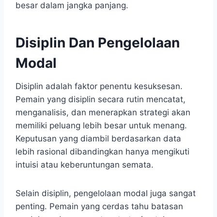
besar dalam jangka panjang.
Disiplin Dan Pengelolaan
Modal
Disiplin adalah faktor penentu kesuksesan.
Pemain yang disiplin secara rutin mencatat,
menganalisis, dan menerapkan strategi akan
memiliki peluang lebih besar untuk menang.
Keputusan yang diambil berdasarkan data
lebih rasional dibandingkan hanya mengikuti
intuisi atau keberuntungan semata.
Selain disiplin, pengelolaan modal juga sangat
penting. Pemain yang cerdas tahu batasan