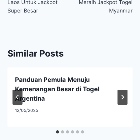
Laos Untuk Jackpot
Meraih Jackpot Togel
Super Besar
Myanmar
Similar Posts
Panduan Pemula Menuju
Kemenangan Besar di Togel
Argentina
12/05/2025