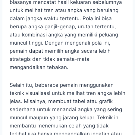
biasanya mencatat hasil keluaran sebelumnya
untuk melihat tren atau angka yang berulang
dalam jangka waktu tertentu. Pola ini bisa
berupa angka ganjil-genap, urutan tertentu,
atau kombinasi angka yang memiliki peluang
muncul tinggi. Dengan mengenali pola ini,
pemain dapat memilih angka secara lebih
strategis dan tidak semata-mata
mengandalkan tebakan.
Selain itu, beberapa pemain menggunakan
teknik visualisasi untuk melihat tren angka lebih
jelas. Misalnya, membuat tabel atau grafik
sederhana untuk menandai angka yang sering
muncul maupun yang jarang keluar. Teknik ini
membantu menemukan celah yang tidak
terlihat jika hanya mengandalkan ingatan atau