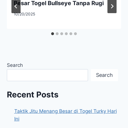
Besar Togel Bullseye Tanpa Rugi
10/20/2025
Search
Search
Recent Posts
Taktik Jitu Menang Besar di Togel Turky Hari
Ini