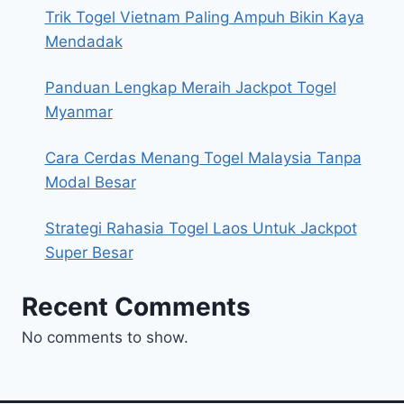
Trik Togel Vietnam Paling Ampuh Bikin Kaya
Mendadak
Panduan Lengkap Meraih Jackpot Togel
Myanmar
Cara Cerdas Menang Togel Malaysia Tanpa
Modal Besar
Strategi Rahasia Togel Laos Untuk Jackpot
Super Besar
Recent Comments
No comments to show.