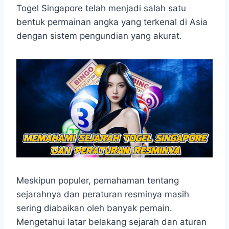
a
c
s
l
y
n
a
Togel Singapore telah menjadi salah satu
t
e
s
e
p
e
r
bentuk permainan angka yang terkenal di Asia
s
b
e
g
e
e
dengan sistem pengundian yang akurat.
A
o
n
r
p
o
g
a
p
k
e
m
r
Meskipun populer, pemahaman tentang
sejarahnya dan peraturan resminya masih
sering diabaikan oleh banyak pemain.
Mengetahui latar belakang sejarah dan aturan