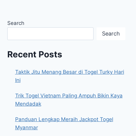
Search
Search
Recent Posts
Taktik Jitu Menang Besar di Togel Turky Hari
Ini
Trik Togel Vietnam Paling Ampuh Bikin Kaya
Mendadak
Panduan Lengkap Meraih Jackpot Togel
Myanmar