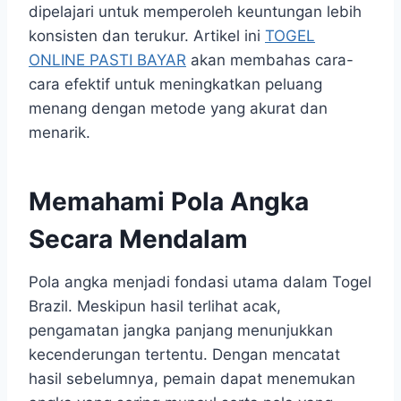
dipelajari untuk memperoleh keuntungan lebih
konsisten dan terukur. Artikel ini
TOGEL
ONLINE PASTI BAYAR
akan membahas cara-
cara efektif untuk meningkatkan peluang
menang dengan metode yang akurat dan
menarik.
Memahami Pola Angka
Secara Mendalam
Pola angka menjadi fondasi utama dalam Togel
Brazil. Meskipun hasil terlihat acak,
pengamatan jangka panjang menunjukkan
kecenderungan tertentu. Dengan mencatat
hasil sebelumnya, pemain dapat menemukan