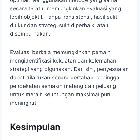
optimal. Menggunakan metode yang sama
secara teratur memungkinkan evaluasi yang
lebih objektif. Tanpa konsistensi, hasil sulit
diukur dan strategi sulit diperbaiki atau
disempurnakan.
Evaluasi berkala memungkinkan pemain
mengidentifikasi kekuatan dan kelemahan
strategi yang digunakan. Dari sini, penyesuaian
dapat dilakukan secara bertahap, sehingga
pendekatan semakin matang dan peluang
untuk meraih keuntungan maksimal pun
meningkat.
Kesimpulan