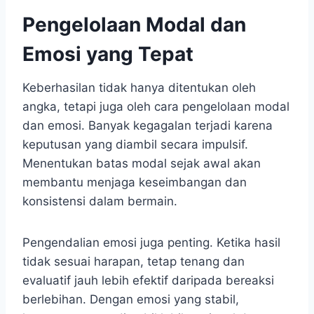
Pengelolaan Modal dan
Emosi yang Tepat
Keberhasilan tidak hanya ditentukan oleh
angka, tetapi juga oleh cara pengelolaan modal
dan emosi. Banyak kegagalan terjadi karena
keputusan yang diambil secara impulsif.
Menentukan batas modal sejak awal akan
membantu menjaga keseimbangan dan
konsistensi dalam bermain.
Pengendalian emosi juga penting. Ketika hasil
tidak sesuai harapan, tetap tenang dan
evaluatif jauh lebih efektif daripada bereaksi
berlebihan. Dengan emosi yang stabil,