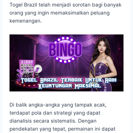
a
c
s
l
y
n
a
Togel Brazil telah menjadi sorotan bagi banyak
t
e
s
e
p
e
r
orang yang ingin memaksimalkan peluang
s
b
e
g
e
e
kemenangan.
A
o
n
r
p
o
g
a
p
k
e
m
r
Di balik angka-angka yang tampak acak,
terdapat pola dan strategi yang dapat
dianalisis secara sistematis. Dengan
pendekatan yang tepat, permainan ini dapat