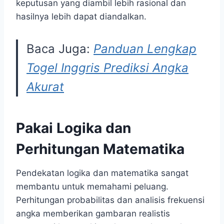
keputusan yang diambil lebih rasional dan
hasilnya lebih dapat diandalkan.
Baca Juga:
Panduan Lengkap
Togel Inggris Prediksi Angka
Akurat
Pakai Logika dan
Perhitungan Matematika
Pendekatan logika dan matematika sangat
membantu untuk memahami peluang.
Perhitungan probabilitas dan analisis frekuensi
angka memberikan gambaran realistis