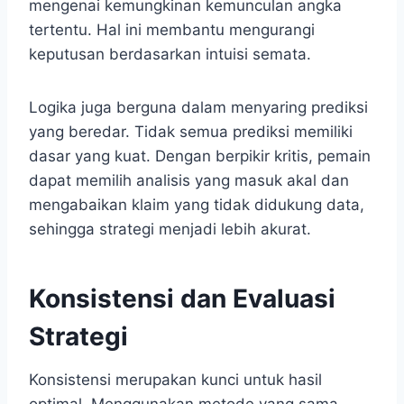
mengenai kemungkinan kemunculan angka
tertentu. Hal ini membantu mengurangi
keputusan berdasarkan intuisi semata.
Logika juga berguna dalam menyaring prediksi
yang beredar. Tidak semua prediksi memiliki
dasar yang kuat. Dengan berpikir kritis, pemain
dapat memilih analisis yang masuk akal dan
mengabaikan klaim yang tidak didukung data,
sehingga strategi menjadi lebih akurat.
Konsistensi dan Evaluasi
Strategi
Konsistensi merupakan kunci untuk hasil