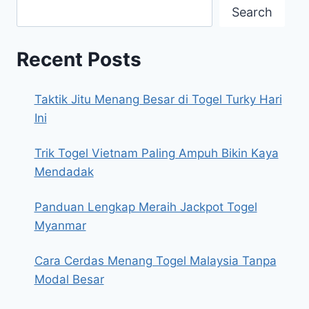
Search
Recent Posts
Taktik Jitu Menang Besar di Togel Turky Hari
Ini
Trik Togel Vietnam Paling Ampuh Bikin Kaya
Mendadak
Panduan Lengkap Meraih Jackpot Togel
Myanmar
Cara Cerdas Menang Togel Malaysia Tanpa
Modal Besar