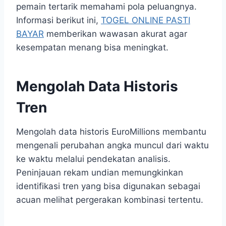
pemain tertarik memahami pola peluangnya.
Informasi berikut ini,
TOGEL ONLINE PASTI
BAYAR
memberikan wawasan akurat agar
kesempatan menang bisa meningkat.
Mengolah Data Historis
Tren
Mengolah data historis EuroMillions membantu
mengenali perubahan angka muncul dari waktu
ke waktu melalui pendekatan analisis.
Peninjauan rekam undian memungkinkan
identifikasi tren yang bisa digunakan sebagai
acuan melihat pergerakan kombinasi tertentu.