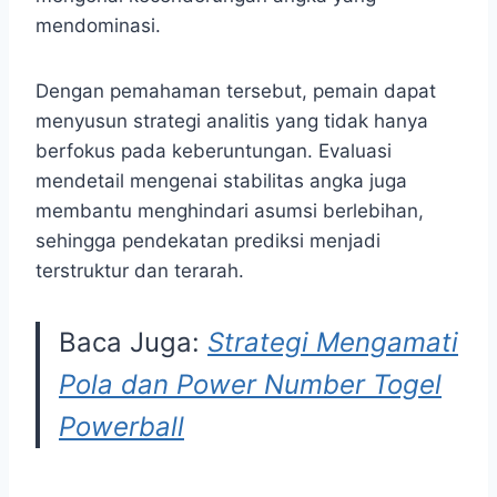
mendominasi.
Dengan pemahaman tersebut, pemain dapat
menyusun strategi analitis yang tidak hanya
berfokus pada keberuntungan. Evaluasi
mendetail mengenai stabilitas angka juga
membantu menghindari asumsi berlebihan,
sehingga pendekatan prediksi menjadi
terstruktur dan terarah.
Baca Juga:
Strategi Mengamati
Pola dan Power Number Togel
Powerball