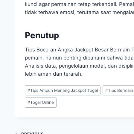
kunci agar permainan tetap terkendali. Pem
tidak terbawa emosi, terutama saat mengala
Penutup
Tips Bocoran Angka Jackpot Besar Bermain To
pemain, namun penting dipahami bahwa tidak
Analisis data, pengelolaan modal, dan disip
lebih aman dan terarah.
Post
#
Tips Ampuh Menang Jackpot Togel
#
Tips Bermain
Tags:
#
Togel Online