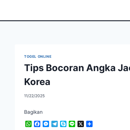
Skip
to
content
TOGEL ONLINE
Tips Bocoran Angka Ja
Korea
11/22/2025
Bagikan
W
F
M
T
S
L
X
S