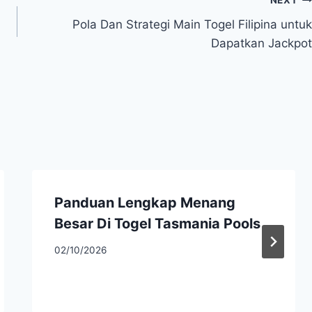
NEXT
Pola Dan Strategi Main Togel Filipina untuk
Dapatkan Jackpot
Panduan Lengkap Menang
Besar Di Togel Tasmania Pools
02/10/2026