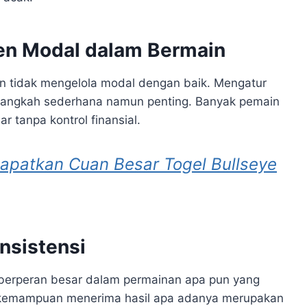
en Modal dalam Bermain
ain tidak mengelola modal dengan baik. Mengatur
langkah sederhana namun penting. Banyak pemain
r tanpa kontrol finansial.
patkan Cuan Besar Togel Bullseye
nsistensi
a berperan besar dalam permainan apa pun yang
ta kemampuan menerima hasil apa adanya merupakan