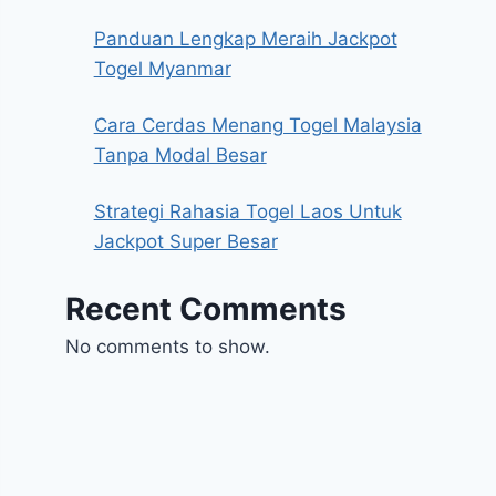
Panduan Lengkap Meraih Jackpot
Togel Myanmar
Cara Cerdas Menang Togel Malaysia
Tanpa Modal Besar
Strategi Rahasia Togel Laos Untuk
Jackpot Super Besar
Recent Comments
No comments to show.