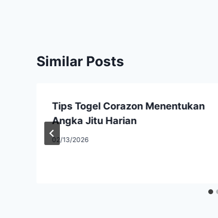
Similar Posts
Tips Togel Corazon Menentukan
Angka Jitu Harian
02/13/2026