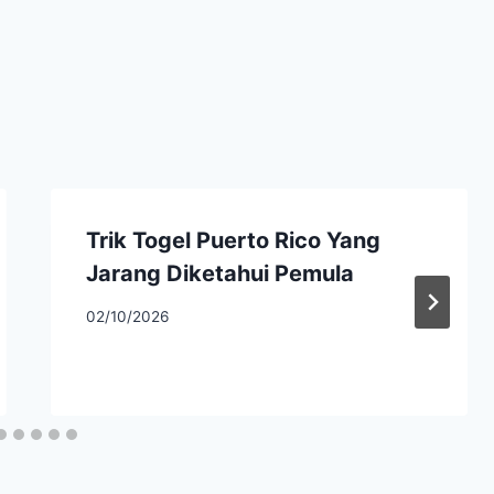
Trik Togel Puerto Rico Yang
Jarang Diketahui Pemula
02/10/2026