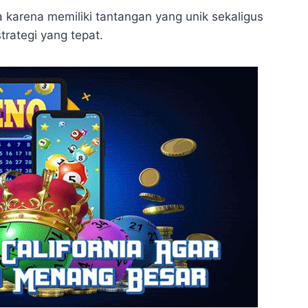
a karena memiliki tantangan yang unik sekaligus
trategi yang tepat.