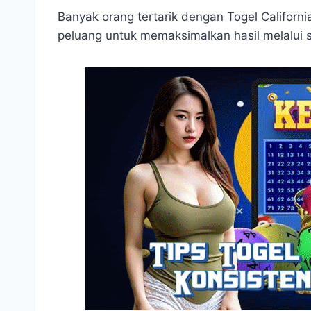
h
a
e
e
k
i
h
a
c
s
l
y
n
a
Banyak orang tertarik dengan Togel Californi
t
e
s
e
p
e
r
peluang untuk memaksimalkan hasil melalui s
s
b
e
g
e
e
A
o
n
r
p
o
g
a
p
k
e
m
r