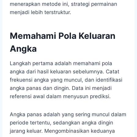
menerapkan metode ini, strategi permainan
menjadi lebih terstruktur.
Memahami Pola Keluaran
Angka
Langkah pertama adalah memahami pola
angka dari hasil keluaran sebelumnya. Catat
frekuensi angka yang muncul, dan identifikasi
angka panas dan dingin. Data ini menjadi
referensi awal dalam menyusun prediksi.
Angka panas adalah yang sering muncul dalam
periode tertentu, sedangkan angka dingin
jarang keluar. Mengombinasikan keduanya