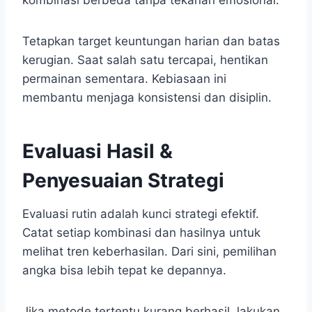
kombinasi berbeda tanpa tekanan emosional.
Tetapkan target keuntungan harian dan batas
kerugian. Saat salah satu tercapai, hentikan
permainan sementara. Kebiasaan ini
membantu menjaga konsistensi dan disiplin.
Evaluasi Hasil &
Penyesuaian Strategi
Evaluasi rutin adalah kunci strategi efektif.
Catat setiap kombinasi dan hasilnya untuk
melihat tren keberhasilan. Dari sini, pemilihan
angka bisa lebih tepat ke depannya.
Jika metode tertentu kurang berhasil, lakukan