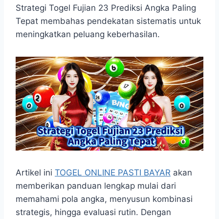
a
c
s
l
y
n
a
Strategi Togel Fujian 23 Prediksi Angka Paling
t
e
s
e
p
e
r
Tepat membahas pendekatan sistematis untuk
s
b
e
g
e
e
meningkatkan peluang keberhasilan.
A
o
n
r
p
o
g
a
p
k
e
m
r
Artikel ini
TOGEL ONLINE PASTI BAYAR
akan
memberikan panduan lengkap mulai dari
memahami pola angka, menyusun kombinasi
strategis, hingga evaluasi rutin. Dengan