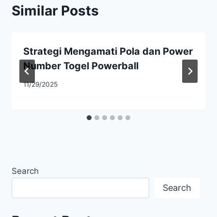
Similar Posts
Strategi Mengamati Pola dan Power
Number Togel Powerball
11/29/2025
Search
Search