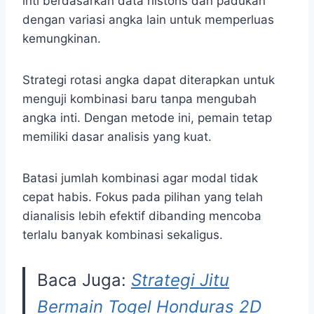
inti berdasarkan data historis dan padukan
dengan variasi angka lain untuk memperluas
kemungkinan.
Strategi rotasi angka dapat diterapkan untuk
menguji kombinasi baru tanpa mengubah
angka inti. Dengan metode ini, pemain tetap
memiliki dasar analisis yang kuat.
Batasi jumlah kombinasi agar modal tidak
cepat habis. Fokus pada pilihan yang telah
dianalisis lebih efektif dibanding mencoba
terlalu banyak kombinasi sekaligus.
Baca Juga:
Strategi Jitu
Bermain Togel Honduras 2D