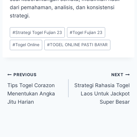
dari pemahaman, analisis, dan konsistensi
strategi.
Post
#
Strategi Togel Fujian 23
#
Togel Fujian 23
Tags:
#
Togel Online
#
TOGEL ONLINE PASTI BAYAR
Post
PREVIOUS
NEXT
Tips Togel Corazon
Strategi Rahasia Togel
navigation
Menentukan Angka
Laos Untuk Jackpot
Jitu Harian
Super Besar