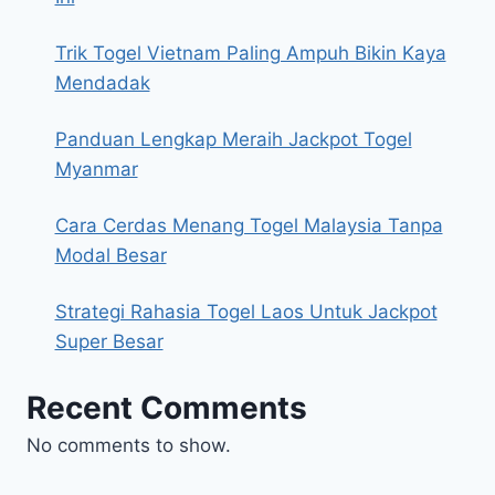
Trik Togel Vietnam Paling Ampuh Bikin Kaya
Mendadak
Panduan Lengkap Meraih Jackpot Togel
Myanmar
Cara Cerdas Menang Togel Malaysia Tanpa
Modal Besar
Strategi Rahasia Togel Laos Untuk Jackpot
Super Besar
Recent Comments
No comments to show.