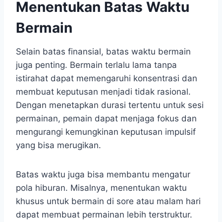
Menentukan Batas Waktu
Bermain
Selain batas finansial, batas waktu bermain
juga penting. Bermain terlalu lama tanpa
istirahat dapat memengaruhi konsentrasi dan
membuat keputusan menjadi tidak rasional.
Dengan menetapkan durasi tertentu untuk sesi
permainan, pemain dapat menjaga fokus dan
mengurangi kemungkinan keputusan impulsif
yang bisa merugikan.
Batas waktu juga bisa membantu mengatur
pola hiburan. Misalnya, menentukan waktu
khusus untuk bermain di sore atau malam hari
dapat membuat permainan lebih terstruktur.