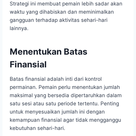
Strategi ini membuat pemain lebih sadar akan
waktu yang dihabiskan dan meminimalkan
gangguan terhadap aktivitas sehari-hari
lainnya.
Menentukan Batas
Finansial
Batas finansial adalah inti dari kontrol
permainan. Pemain perlu menentukan jumlah
maksimal yang bersedia dipertaruhkan dalam
satu sesi atau satu periode tertentu. Penting
untuk menyesuaikan jumlah ini dengan
kemampuan finansial agar tidak mengganggu
kebutuhan sehari-hari.