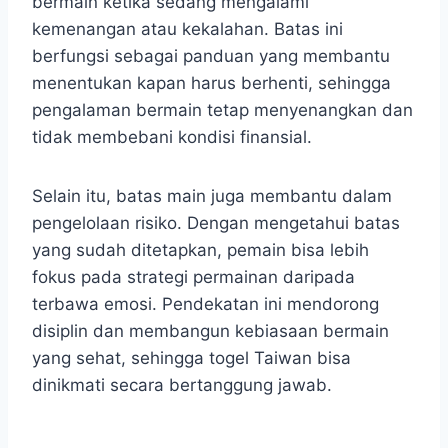
bermain ketika sedang mengalami
kemenangan atau kekalahan. Batas ini
berfungsi sebagai panduan yang membantu
menentukan kapan harus berhenti, sehingga
pengalaman bermain tetap menyenangkan dan
tidak membebani kondisi finansial.
Selain itu, batas main juga membantu dalam
pengelolaan risiko. Dengan mengetahui batas
yang sudah ditetapkan, pemain bisa lebih
fokus pada strategi permainan daripada
terbawa emosi. Pendekatan ini mendorong
disiplin dan membangun kebiasaan bermain
yang sehat, sehingga togel Taiwan bisa
dinikmati secara bertanggung jawab.