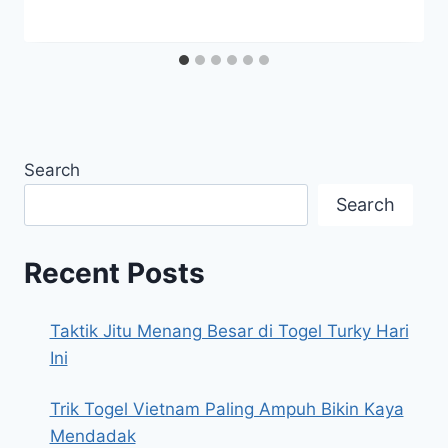
Search
Search
Recent Posts
Taktik Jitu Menang Besar di Togel Turky Hari
Ini
Trik Togel Vietnam Paling Ampuh Bikin Kaya
Mendadak