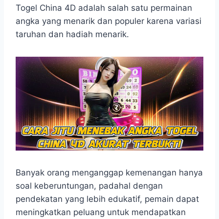
a
c
s
l
y
n
a
Togel China 4D adalah salah satu permainan
t
e
s
e
p
e
r
angka yang menarik dan populer karena variasi
s
b
e
g
e
e
taruhan dan hadiah menarik.
A
o
n
r
p
o
g
a
p
k
e
m
r
Banyak orang menganggap kemenangan hanya
soal keberuntungan, padahal dengan
pendekatan yang lebih edukatif, pemain dapat
meningkatkan peluang untuk mendapatkan