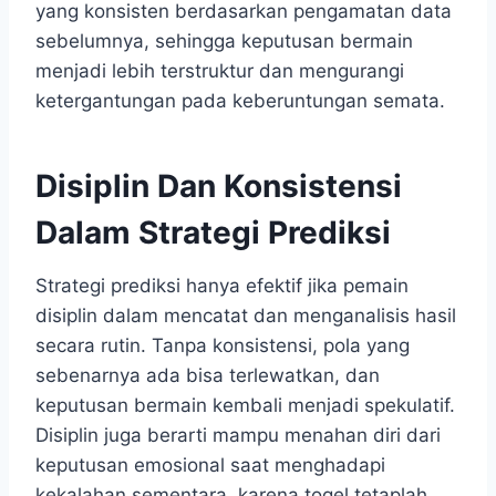
yang konsisten berdasarkan pengamatan data
sebelumnya, sehingga keputusan bermain
menjadi lebih terstruktur dan mengurangi
ketergantungan pada keberuntungan semata.
Disiplin Dan Konsistensi
Dalam Strategi Prediksi
Strategi prediksi hanya efektif jika pemain
disiplin dalam mencatat dan menganalisis hasil
secara rutin. Tanpa konsistensi, pola yang
sebenarnya ada bisa terlewatkan, dan
keputusan bermain kembali menjadi spekulatif.
Disiplin juga berarti mampu menahan diri dari
keputusan emosional saat menghadapi
kekalahan sementara, karena togel tetaplah