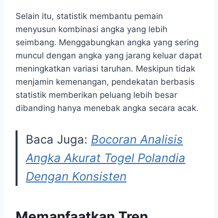
Selain itu, statistik membantu pemain
menyusun kombinasi angka yang lebih
seimbang. Menggabungkan angka yang sering
muncul dengan angka yang jarang keluar dapat
meningkatkan variasi taruhan. Meskipun tidak
menjamin kemenangan, pendekatan berbasis
statistik memberikan peluang lebih besar
dibanding hanya menebak angka secara acak.
Baca Juga:
Bocoran Analisis
Angka Akurat Togel Polandia
Dengan Konsisten
Memanfaatkan Tren