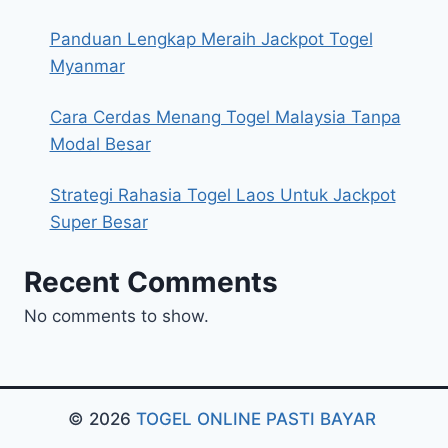
Panduan Lengkap Meraih Jackpot Togel
Myanmar
Cara Cerdas Menang Togel Malaysia Tanpa
Modal Besar
Strategi Rahasia Togel Laos Untuk Jackpot
Super Besar
Recent Comments
No comments to show.
© 2026
TOGEL ONLINE PASTI BAYAR