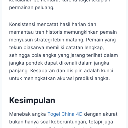
permainan peluang.
Konsistensi mencatat hasil harian dan
memantau tren historis memungkinkan pemain
menyusun strategi lebih matang. Pemain yang
tekun biasanya memiliki catatan lengkap,
sehingga pola angka yang jarang terlihat dalam
jangka pendek dapat dikenali dalam jangka
panjang. Kesabaran dan disiplin adalah kunci
untuk meningkatkan akurasi prediksi angka.
Kesimpulan
Menebak angka
Togel China 4D
dengan akurat
bukan hanya soal keberuntungan, tetapi juga