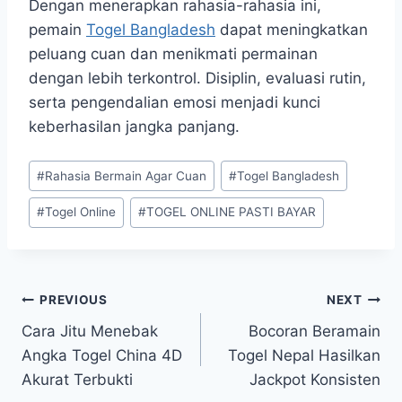
Dengan menerapkan rahasia-rahasia ini,
pemain
Togel Bangladesh
dapat meningkatkan
peluang cuan dan menikmati permainan
dengan lebih terkontrol. Disiplin, evaluasi rutin,
serta pengendalian emosi menjadi kunci
keberhasilan jangka panjang.
Post
#
Rahasia Bermain Agar Cuan
#
Togel Bangladesh
Tags:
#
Togel Online
#
TOGEL ONLINE PASTI BAYAR
Post
PREVIOUS
NEXT
Cara Jitu Menebak
Bocoran Beramain
navigation
Angka Togel China 4D
Togel Nepal Hasilkan
Akurat Terbukti
Jackpot Konsisten