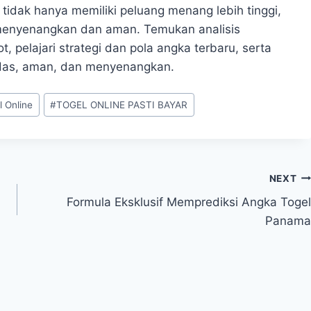
tidak hanya memiliki peluang menang lebih tinggi,
 menyenangkan dan aman. Temukan analisis
, pelajari strategi dan pola angka terbaru, serta
rdas, aman, dan menyenangkan.
l Online
#
TOGEL ONLINE PASTI BAYAR
NEXT
Formula Eksklusif Memprediksi Angka Togel
Panama