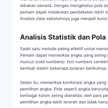
tebakan semata. Dengan mengetahui pola da
pemain dapat melakukan pendekatan lebih s
Analisis data sebelumnya juga menjadi kunci
Analisis Statistik dan Pol
Salah satu metode paling efektif untuk menin
Pemain dapat memeriksa angka yang sering 
muncul (cold numbers). Hot numbers cenderun
kembali dalam beberapa putaran berikutnya.
Selain itu, memeriksa kombinasi angka yang 
pemilihan angka. Pola seperti angka beruruta
berbagai kolom sering dianalisis oleh para p
pemilihan angka lebih terarah dan tidak han