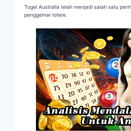
h
a
e
e
k
i
h
a
c
s
l
y
n
a
Togel Australia telah menjadi salah satu per
t
e
s
e
p
e
r
penggemar lotere.
s
b
e
g
e
e
A
o
n
r
p
o
g
a
p
k
e
m
r