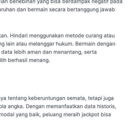
dian berlebihan yang bisa berdampak negatif pada
 taruhan dan bermain secara bertanggung jawab
atikan. Hindari menggunakan metode curang atau
ng lain atau melanggar hukum. Bermain dengan
s data lebih aman dan menantang, serta
lih berhasil menang.
nya tentang keberuntungan semata, tetapi juga
pola angka. Dengan memanfaatkan data historis,
 modal yang baik, peluang meraih jackpot bisa