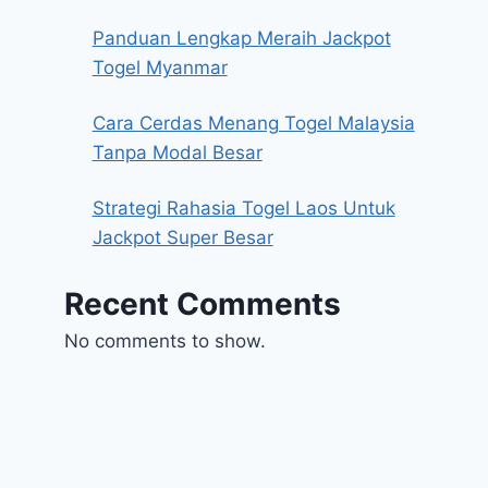
Panduan Lengkap Meraih Jackpot
Togel Myanmar
Cara Cerdas Menang Togel Malaysia
Tanpa Modal Besar
Strategi Rahasia Togel Laos Untuk
Jackpot Super Besar
Recent Comments
No comments to show.