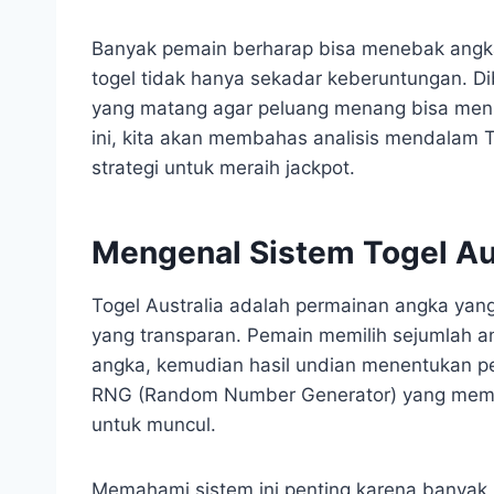
Banyak pemain berharap bisa menebak angka
togel tidak hanya sekadar keberuntungan. Di
yang matang agar peluang menang bisa meni
ini, kita akan membahas analisis mendalam To
strategi untuk meraih jackpot.
Mengenal Sistem Togel Au
Togel Australia adalah permainan angka yan
yang transparan. Pemain memilih sejumlah an
angka, kemudian hasil undian menentukan p
RNG (Random Number Generator) yang memas
untuk muncul.
Memahami sistem ini penting karena banyak