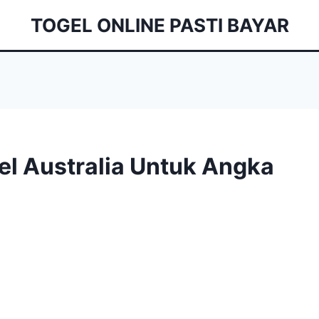
TOGEL ONLINE PASTI BAYAR
el Australia Untuk Angka