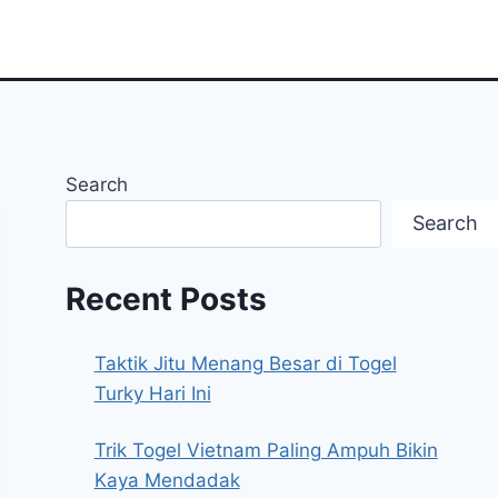
Search
Search
Recent Posts
Taktik Jitu Menang Besar di Togel
Turky Hari Ini
Trik Togel Vietnam Paling Ampuh Bikin
Kaya Mendadak