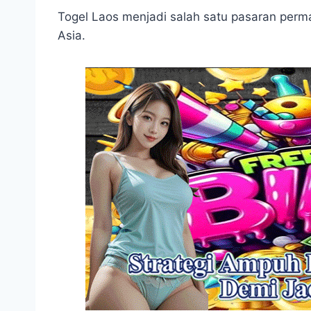
h
a
e
e
k
i
h
a
c
s
l
y
n
a
Togel Laos menjadi salah satu pasaran perm
t
e
s
e
p
e
r
Asia.
s
b
e
g
e
e
A
o
n
r
p
o
g
a
p
k
e
m
r