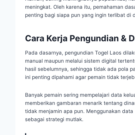
meningkat. Oleh karena itu, pemahaman das
penting bagi siapa pun yang ingin terlibat di
Cara Kerja Pengundian & D
Pada dasarnya, pengundian Togel Laos dila
manual maupun melalui sistem digital tertent
hasil sebelumnya, sehingga tidak ada pola p
ini penting dipahami agar pemain tidak terje
Banyak pemain sering mempelajari data keluar
memberikan gambaran menarik tentang dinami
tidak menjamin apa pun. Menggunakan data 
sebagai strategi mutlak.