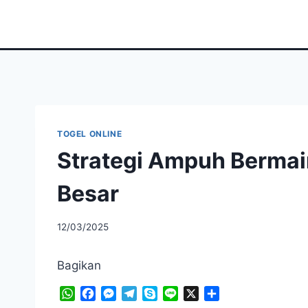
Skip
to
content
TOGEL ONLINE
Strategi Ampuh Bermai
Besar
12/03/2025
Bagikan
W
F
M
T
S
L
X
S