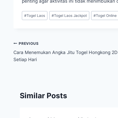
penting agar aktivitas ini tidak menimbulkan
Post
#
Togel Laos
#
Togel Laos Jackpot
#
Togel Online
Tags:
Post
PREVIOUS
Cara Menemukan Angka Jitu Togel Hongkong 2D
navigation
Setiap Hari
Similar Posts