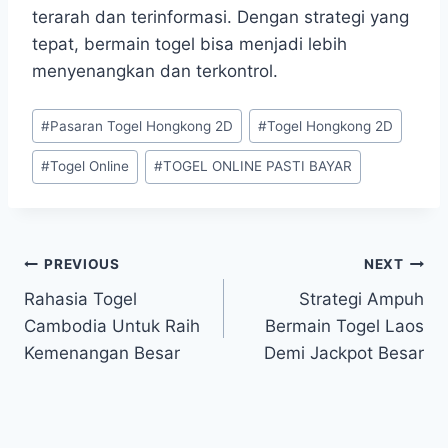
terarah dan terinformasi. Dengan strategi yang
tepat, bermain togel bisa menjadi lebih
menyenangkan dan terkontrol.
Post
#
Pasaran Togel Hongkong 2D
#
Togel Hongkong 2D
Tags:
#
Togel Online
#
TOGEL ONLINE PASTI BAYAR
Post
PREVIOUS
NEXT
Rahasia Togel
Strategi Ampuh
navigation
Cambodia Untuk Raih
Bermain Togel Laos
Kemenangan Besar
Demi Jackpot Besar