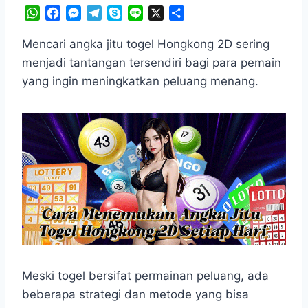
W
F
M
T
S
L
X
S
h
a
e
e
k
i
h
a
c
s
l
y
n
a
Mencari angka jitu togel Hongkong 2D sering
t
e
s
e
p
e
r
menjadi tantangan tersendiri bagi para pemain
s
b
e
g
e
e
yang ingin meningkatkan peluang menang.
A
o
n
r
p
o
g
a
p
k
e
m
r
Meski togel bersifat permainan peluang, ada
beberapa strategi dan metode yang bisa