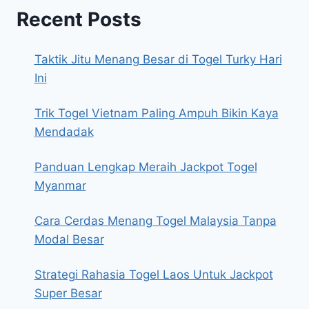
Recent Posts
Taktik Jitu Menang Besar di Togel Turky Hari
Ini
Trik Togel Vietnam Paling Ampuh Bikin Kaya
Mendadak
Panduan Lengkap Meraih Jackpot Togel
Myanmar
Cara Cerdas Menang Togel Malaysia Tanpa
Modal Besar
Strategi Rahasia Togel Laos Untuk Jackpot
Super Besar