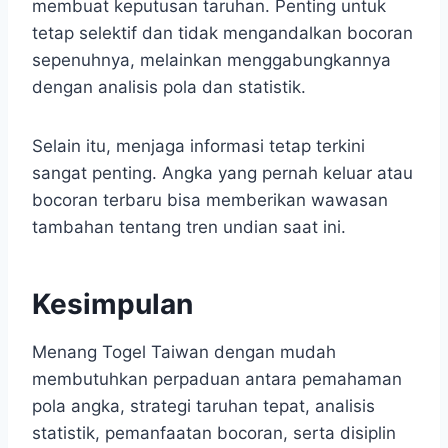
membuat keputusan taruhan. Penting untuk
tetap selektif dan tidak mengandalkan bocoran
sepenuhnya, melainkan menggabungkannya
dengan analisis pola dan statistik.
Selain itu, menjaga informasi tetap terkini
sangat penting. Angka yang pernah keluar atau
bocoran terbaru bisa memberikan wawasan
tambahan tentang tren undian saat ini.
Kesimpulan
Menang Togel Taiwan dengan mudah
membutuhkan perpaduan antara pemahaman
pola angka, strategi taruhan tepat, analisis
statistik, pemanfaatan bocoran, serta disiplin