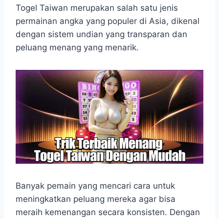
a
c
s
l
y
n
a
Togel Taiwan merupakan salah satu jenis
t
e
s
e
p
e
r
permainan angka yang populer di Asia, dikenal
s
b
e
g
e
e
dengan sistem undian yang transparan dan
A
o
n
r
peluang menang yang menarik.
p
o
g
a
p
k
e
m
r
Banyak pemain yang mencari cara untuk
meningkatkan peluang mereka agar bisa
meraih kemenangan secara konsisten. Dengan