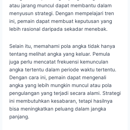
atau jarang muncul dapat membantu dalam
menyusun strategi. Dengan mempelajari tren
ini, pemain dapat membuat keputusan yang
lebih rasional daripada sekadar menebak.
Selain itu, memahami pola angka tidak hanya
tentang melihat angka yang keluar. Pemula
juga perlu mencatat frekuensi kemunculan
angka tertentu dalam periode waktu tertentu.
Dengan cara ini, pemain dapat mengenali
angka yang lebih mungkin muncul atau pola
pengulangan yang terjadi secara alami. Strategi
ini membutuhkan kesabaran, tetapi hasilnya
bisa meningkatkan peluang dalam jangka
panjang.