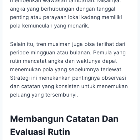
memberikan wawasan tambahan. Misalnya,
angka yang berhubungan dengan tanggal
penting atau perayaan lokal kadang memiliki
pola kemunculan yang menarik.
Selain itu, tren musiman juga bisa terlihat dari
periode mingguan atau bulanan. Pemula yang
rutin mencatat angka dan waktunya dapat
menemukan pola yang sebelumnya terlewat.
Strategi ini menekankan pentingnya observasi
dan catatan yang konsisten untuk menemukan
peluang yang tersembunyi.
Membangun Catatan Dan
Evaluasi Rutin