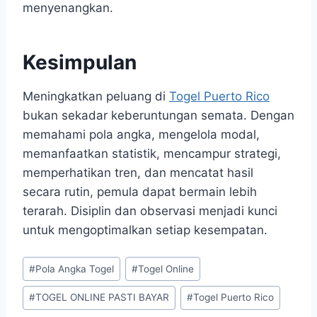
menyenangkan.
Kesimpulan
Meningkatkan peluang di
Togel Puerto Rico
bukan sekadar keberuntungan semata. Dengan
memahami pola angka, mengelola modal,
memanfaatkan statistik, mencampur strategi,
memperhatikan tren, dan mencatat hasil
secara rutin, pemula dapat bermain lebih
terarah. Disiplin dan observasi menjadi kunci
untuk mengoptimalkan setiap kesempatan.
Post
#
Pola Angka Togel
#
Togel Online
Tags:
#
TOGEL ONLINE PASTI BAYAR
#
Togel Puerto Rico