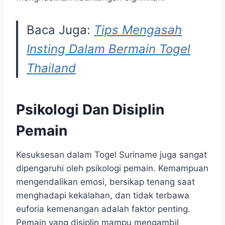
Baca Juga:
Tips Mengasah
Insting Dalam Bermain Togel
Thailand
Psikologi Dan Disiplin
Pemain
Kesuksesan dalam Togel Suriname juga sangat
dipengaruhi oleh psikologi pemain. Kemampuan
mengendalikan emosi, bersikap tenang saat
menghadapi kekalahan, dan tidak terbawa
euforia kemenangan adalah faktor penting.
Pemain yang disiplin mampu mengambil