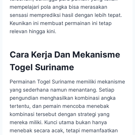
mempelajari pola angka bisa merasakan
sensasi memprediksi hasil dengan lebih tepat.
Keunikan ini membuat permainan ini tetap
relevan hingga kini.
Cara Kerja Dan Mekanisme
Togel Suriname
Permainan Togel Suriname memiliki mekanisme
yang sederhana namun menantang. Setiap
pengundian menghasilkan kombinasi angka
tertentu, dan pemain mencoba menebak
kombinasi tersebut dengan strategi yang
mereka miliki. Kunci utama bukan hanya
menebak secara acak, tetapi memanfaatkan