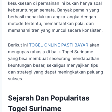
kesuksesan di permainan ini bukan hanya soal
keberuntungan semata. Banyak pemain yang
berhasil menaklukkan angka-angka dengan
metode tertentu, memanfaatkan pola, dan
memahami tren yang muncul secara konsisten.
Berikut ini
TOGEL ONLINE PASTI BAYAR
akan
mengupas rahasia di balik Togel Suriname
yang bisa membuat seseorang mendapatkan
keuntungan besar, sekaligus menyajikan tips
dan strategi yang dapat meningkatkan peluang
sukses.
Sejarah Dan Popularitas
Togel Suriname