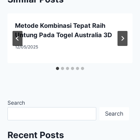
Metode Kombinasi Tepat Raih
Untung Pada Togel Australia 3D
12/05/2025
Search
Search
Recent Posts