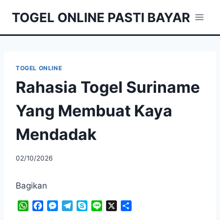
Skip
TOGEL ONLINE PASTI BAYAR
to
content
TOGEL ONLINE
Rahasia Togel Suriname
Yang Membuat Kaya
Mendadak
02/10/2026
Bagikan
W
F
M
T
S
L
X
S
h
a
e
e
k
i
h