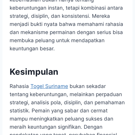
keberuntungan instan, tetapi kombinasi antara
strategi, disiplin, dan konsistensi. Mereka
menjadi bukti nyata bahwa memahami rahasia
dan mekanisme permainan dengan serius bisa
membuka peluang untuk mendapatkan
keuntungan besar.
Kesimpulan
Rahasia
Togel Suriname
bukan sekadar
tentang keberuntungan, melainkan perpaduan
strategi, analisis pola, disiplin, dan pemahaman
statistik. Pemain yang sabar dan cermat
mampu meningkatkan peluang sukses dan
meraih keuntungan signifikan. Dengan