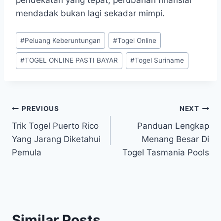
pendekatan yang tepat, perubahan finansial
mendadak bukan lagi sekadar mimpi.
Post
#
Peluang Keberuntungan
#
Togel Online
Tags:
#
TOGEL ONLINE PASTI BAYAR
#
Togel Suriname
Post
PREVIOUS
NEXT
Trik Togel Puerto Rico
Panduan Lengkap
navigation
Yang Jarang Diketahui
Menang Besar Di
Pemula
Togel Tasmania Pools
Similar Posts