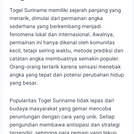
Togel Suriname memiliki sejarah panjang yang
menarik, dimulai dari permainan angka
sederhana yang berkembang menjadi
fenomena lokal dan internasional. Awalnya,
permainan ini hanya dikenal oleh komunitas
kecil, tetapi seiring waktu, metode prediksi dan
catatan angka membuatnya semakin populer.
Orang-orang tertarik karena sensasi menebak
angka yang tepat dan potensi perubahan hidup
yang besar.
Popularitas Togel Suriname tidak lepas dari
budaya masyarakat yang gemar mencoba
peruntungan dengan cara yang unik. Setiap
pengundian membawa antisipasi dan strategi
tersendiri, sehingga para pemain yang tekun