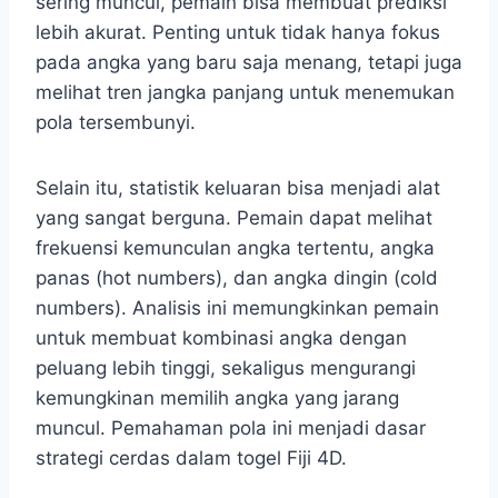
sering muncul, pemain bisa membuat prediksi
lebih akurat. Penting untuk tidak hanya fokus
pada angka yang baru saja menang, tetapi juga
melihat tren jangka panjang untuk menemukan
pola tersembunyi.
Selain itu, statistik keluaran bisa menjadi alat
yang sangat berguna. Pemain dapat melihat
frekuensi kemunculan angka tertentu, angka
panas (hot numbers), dan angka dingin (cold
numbers). Analisis ini memungkinkan pemain
untuk membuat kombinasi angka dengan
peluang lebih tinggi, sekaligus mengurangi
kemungkinan memilih angka yang jarang
muncul. Pemahaman pola ini menjadi dasar
strategi cerdas dalam togel Fiji 4D.