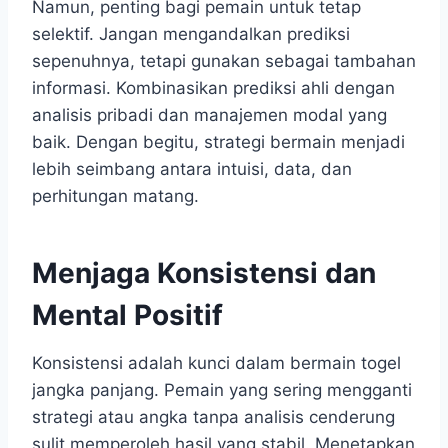
Namun, penting bagi pemain untuk tetap
selektif. Jangan mengandalkan prediksi
sepenuhnya, tetapi gunakan sebagai tambahan
informasi. Kombinasikan prediksi ahli dengan
analisis pribadi dan manajemen modal yang
baik. Dengan begitu, strategi bermain menjadi
lebih seimbang antara intuisi, data, dan
perhitungan matang.
Menjaga Konsistensi dan
Mental Positif
Konsistensi adalah kunci dalam bermain togel
jangka panjang. Pemain yang sering mengganti
strategi atau angka tanpa analisis cenderung
sulit memperoleh hasil yang stabil. Menetapkan