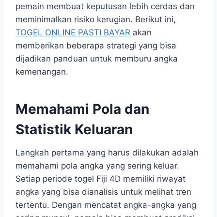
pemain membuat keputusan lebih cerdas dan
meminimalkan risiko kerugian. Berikut ini,
TOGEL ONLINE PASTI BAYAR
akan
memberikan beberapa strategi yang bisa
dijadikan panduan untuk memburu angka
kemenangan.
Memahami Pola dan
Statistik Keluaran
Langkah pertama yang harus dilakukan adalah
memahami pola angka yang sering keluar.
Setiap periode togel Fiji 4D memiliki riwayat
angka yang bisa dianalisis untuk melihat tren
tertentu. Dengan mencatat angka-angka yang