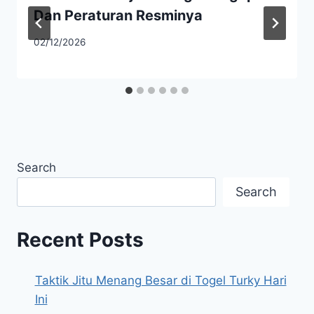
Dan Peraturan Resminya
02/12/2026
Search
Search
Recent Posts
Taktik Jitu Menang Besar di Togel Turky Hari
Ini