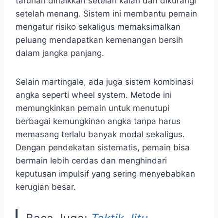
taruhan dinaikkan setelah kalah dan dikurangi
setelah menang. Sistem ini membantu pemain
mengatur risiko sekaligus memaksimalkan
peluang mendapatkan kemenangan bersih
dalam jangka panjang.
Selain martingale, ada juga sistem kombinasi
angka seperti wheel system. Metode ini
memungkinkan pemain untuk menutupi
berbagai kemungkinan angka tanpa harus
memasang terlalu banyak modal sekaligus.
Dengan pendekatan sistematis, pemain bisa
bermain lebih cerdas dan menghindari
keputusan impulsif yang sering menyebabkan
kerugian besar.