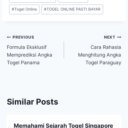
Tags:
#
Togel Online
#
TOGEL ONLINE PASTI BAYAR
Post
PREVIOUS
NEXT
Formula Eksklusif
Cara Rahasia
navigation
Memprediksi Angka
Menghitung Angka
Togel Panama
Togel Paraguay
Similar Posts
Memahami Sejarah Togel Singapore