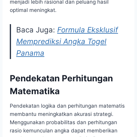
menjadi lebih rasional dan peluang hasil
optimal meningkat.
Baca Juga:
Formula Eksklusif
Memprediksi Angka Togel
Panama
Pendekatan Perhitungan
Matematika
Pendekatan logika dan perhitungan matematis
membantu meningkatkan akurasi strategi.
Menggunakan probabilitas dan perhitungan
rasio kemunculan angka dapat memberikan