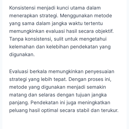
Konsistensi menjadi kunci utama dalam
menerapkan strategi. Menggunakan metode
yang sama dalam jangka waktu tertentu
memungkinkan evaluasi hasil secara objektif.
Tanpa konsistensi, sulit untuk mengetahui
kelemahan dan kelebihan pendekatan yang
digunakan.
Evaluasi berkala memungkinkan penyesuaian
strategi yang lebih tepat. Dengan proses ini,
metode yang digunakan menjadi semakin
matang dan selaras dengan tujuan jangka
panjang. Pendekatan ini juga meningkatkan
peluang hasil optimal secara stabil dan terukur.