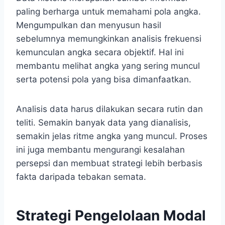
paling berharga untuk memahami pola angka.
Mengumpulkan dan menyusun hasil
sebelumnya memungkinkan analisis frekuensi
kemunculan angka secara objektif. Hal ini
membantu melihat angka yang sering muncul
serta potensi pola yang bisa dimanfaatkan.
Analisis data harus dilakukan secara rutin dan
teliti. Semakin banyak data yang dianalisis,
semakin jelas ritme angka yang muncul. Proses
ini juga membantu mengurangi kesalahan
persepsi dan membuat strategi lebih berbasis
fakta daripada tebakan semata.
Strategi Pengelolaan Modal