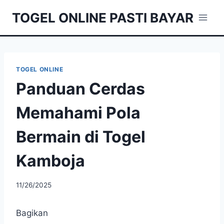
Skip
TOGEL ONLINE PASTI BAYAR
to
content
TOGEL ONLINE
Panduan Cerdas
Memahami Pola
Bermain di Togel
Kamboja
11/26/2025
Bagikan