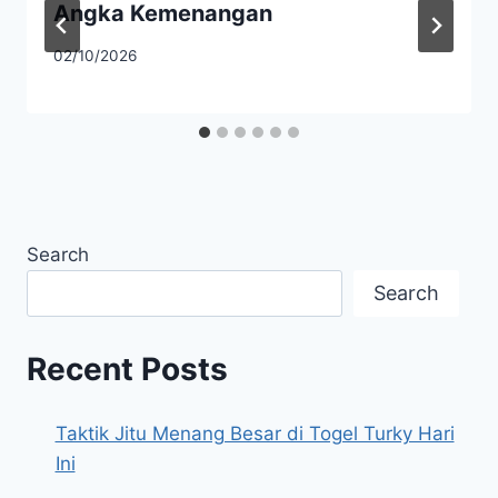
Angka Kemenangan
02/10/2026
Search
Search
Recent Posts
Taktik Jitu Menang Besar di Togel Turky Hari
Ini