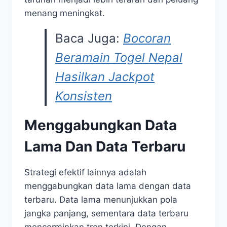
menang meningkat.
Baca Juga:
Bocoran
Beramain Togel Nepal
Hasilkan Jackpot
Konsisten
Menggabungkan Data
Lama Dan Data Terbaru
Strategi efektif lainnya adalah
menggabungkan data lama dengan data
terbaru. Data lama menunjukkan pola
jangka panjang, sementara data terbaru