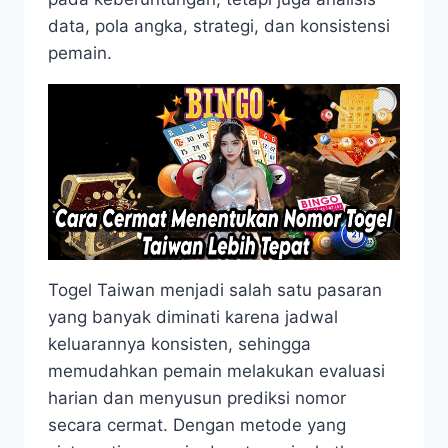
data, pola angka, strategi, dan konsistensi
pemain.
Togel Taiwan menjadi salah satu pasaran
yang banyak diminati karena jadwal
keluarannya konsisten, sehingga
memudahkan pemain melakukan evaluasi
harian dan menyusun prediksi nomor
secara cermat. Dengan metode yang