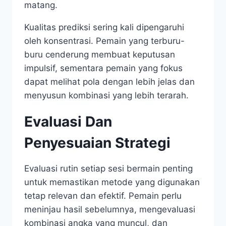
matang.
Kualitas prediksi sering kali dipengaruhi
oleh konsentrasi. Pemain yang terburu-
buru cenderung membuat keputusan
impulsif, sementara pemain yang fokus
dapat melihat pola dengan lebih jelas dan
menyusun kombinasi yang lebih terarah.
Evaluasi Dan
Penyesuaian Strategi
Evaluasi rutin setiap sesi bermain penting
untuk memastikan metode yang digunakan
tetap relevan dan efektif. Pemain perlu
meninjau hasil sebelumnya, mengevaluasi
kombinasi angka yang muncul, dan