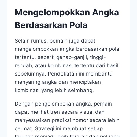
Mengelompokkan Angka
Berdasarkan Pola
Selain rumus, pemain juga dapat
mengelompokkan angka berdasarkan pola
tertentu, seperti genap-ganjil, tinggi-
rendah, atau kombinasi tertentu dari hasil
sebelumnya. Pendekatan ini membantu
menyaring angka dan menciptakan
kombinasi yang lebih seimbang.
Dengan pengelompokan angka, pemain
dapat melihat tren secara visual dan
menyesuaikan prediksi nomor secara lebih
cermat. Strategi ini membuat setiap
taruhan menjadi lebih terarah dan peluang