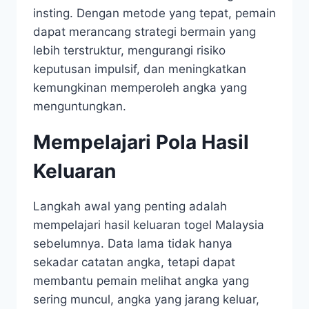
insting. Dengan metode yang tepat, pemain
dapat merancang strategi bermain yang
lebih terstruktur, mengurangi risiko
keputusan impulsif, dan meningkatkan
kemungkinan memperoleh angka yang
menguntungkan.
Mempelajari Pola Hasil
Keluaran
Langkah awal yang penting adalah
mempelajari hasil keluaran togel Malaysia
sebelumnya. Data lama tidak hanya
sekadar catatan angka, tetapi dapat
membantu pemain melihat angka yang
sering muncul, angka yang jarang keluar,