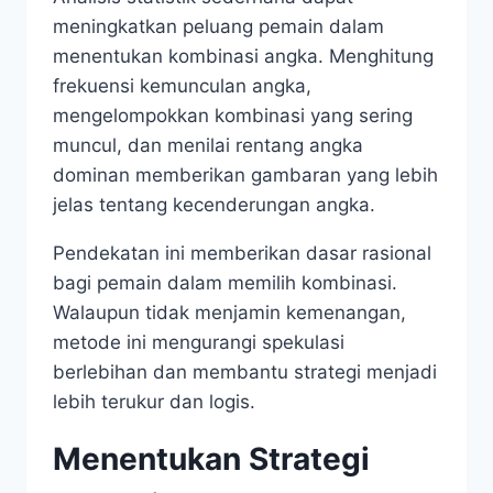
meningkatkan peluang pemain dalam
menentukan kombinasi angka. Menghitung
frekuensi kemunculan angka,
mengelompokkan kombinasi yang sering
muncul, dan menilai rentang angka
dominan memberikan gambaran yang lebih
jelas tentang kecenderungan angka.
Pendekatan ini memberikan dasar rasional
bagi pemain dalam memilih kombinasi.
Walaupun tidak menjamin kemenangan,
metode ini mengurangi spekulasi
berlebihan dan membantu strategi menjadi
lebih terukur dan logis.
Menentukan Strategi