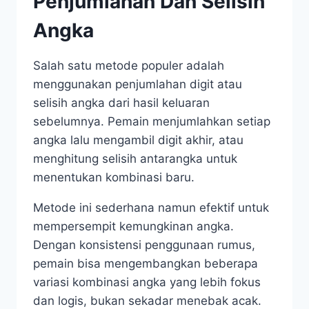
Penjumlahan Dan Selisih
Angka
Salah satu metode populer adalah
menggunakan penjumlahan digit atau
selisih angka dari hasil keluaran
sebelumnya. Pemain menjumlahkan setiap
angka lalu mengambil digit akhir, atau
menghitung selisih antarangka untuk
menentukan kombinasi baru.
Metode ini sederhana namun efektif untuk
mempersempit kemungkinan angka.
Dengan konsistensi penggunaan rumus,
pemain bisa mengembangkan beberapa
variasi kombinasi angka yang lebih fokus
dan logis, bukan sekadar menebak acak.