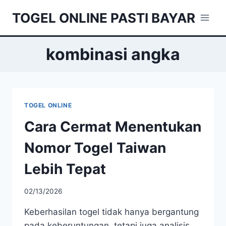
Skip
TOGEL ONLINE PASTI BAYAR
to
content
kombinasi angka
TOGEL ONLINE
Cara Cermat Menentukan
Nomor Togel Taiwan
Lebih Tepat
02/13/2026
Keberhasilan togel tidak hanya bergantung
pada keberuntungan, tetapi juga analisis