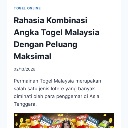
TOGEL ONLINE
Rahasia Kombinasi
Angka Togel Malaysia
Dengan Peluang
Maksimal
02/13/2026
Permainan Togel Malaysia merupakan
salah satu jenis lotere yang banyak
diminati oleh para penggemar di Asia
Tenggara.