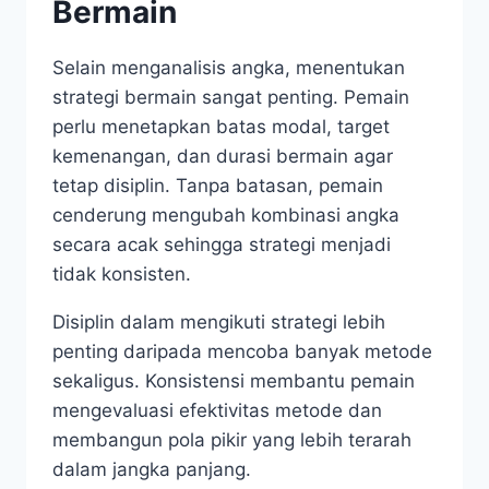
Bermain
Selain menganalisis angka, menentukan
strategi bermain sangat penting. Pemain
perlu menetapkan batas modal, target
kemenangan, dan durasi bermain agar
tetap disiplin. Tanpa batasan, pemain
cenderung mengubah kombinasi angka
secara acak sehingga strategi menjadi
tidak konsisten.
Disiplin dalam mengikuti strategi lebih
penting daripada mencoba banyak metode
sekaligus. Konsistensi membantu pemain
mengevaluasi efektivitas metode dan
membangun pola pikir yang lebih terarah
dalam jangka panjang.