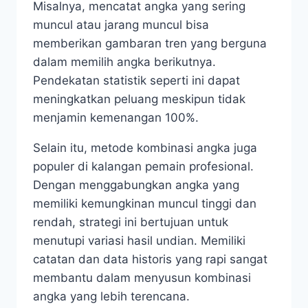
Misalnya, mencatat angka yang sering
muncul atau jarang muncul bisa
memberikan gambaran tren yang berguna
dalam memilih angka berikutnya.
Pendekatan statistik seperti ini dapat
meningkatkan peluang meskipun tidak
menjamin kemenangan 100%.
Selain itu, metode kombinasi angka juga
populer di kalangan pemain profesional.
Dengan menggabungkan angka yang
memiliki kemungkinan muncul tinggi dan
rendah, strategi ini bertujuan untuk
menutupi variasi hasil undian. Memiliki
catatan dan data historis yang rapi sangat
membantu dalam menyusun kombinasi
angka yang lebih terencana.