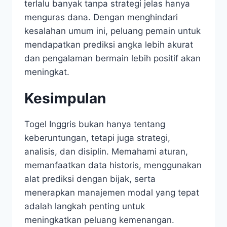
terlalu banyak tanpa strategi jelas hanya
menguras dana. Dengan menghindari
kesalahan umum ini, peluang pemain untuk
mendapatkan prediksi angka lebih akurat
dan pengalaman bermain lebih positif akan
meningkat.
Kesimpulan
Togel Inggris bukan hanya tentang
keberuntungan, tetapi juga strategi,
analisis, dan disiplin. Memahami aturan,
memanfaatkan data historis, menggunakan
alat prediksi dengan bijak, serta
menerapkan manajemen modal yang tepat
adalah langkah penting untuk
meningkatkan peluang kemenangan.