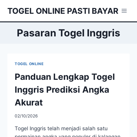
Skip
TOGEL ONLINE PASTI BAYAR
to
content
Pasaran Togel Inggris
TOGEL ONLINE
Panduan Lengkap Togel
Inggris Prediksi Angka
Akurat
02/10/2026
Togel Inggris telah menjadi salah satu
permainan angka yang populer di kalangan