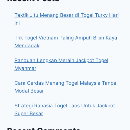
Taktik Jitu Menang Besar di Togel Turky Hari
Ini
Trik Togel Vietnam Paling Ampuh Bikin Kaya
Mendadak
Panduan Lengkap Meraih Jackpot Togel
Myanmar
Cara Cerdas Menang Togel Malaysia Tanpa
Modal Besar
Strategi Rahasia Togel Laos Untuk Jackpot
Super Besar