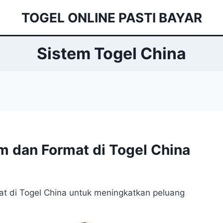
TOGEL ONLINE PASTI BAYAR
Sistem Togel China
m dan Format di Togel China
at di Togel China untuk meningkatkan peluang