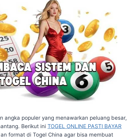
nan angka populer yang menawarkan peluang besar,
ntang. Berikut ini
TOGEL ONLINE PASTI BAYAR
dan format di Togel China agar bisa membuat