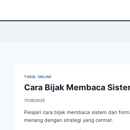
Skip
to
content
TOGEL ONLINE
Cara Bijak Membaca Siste
11/26/2025
Pelajari cara bijak membaca sistem dan form
menang dengan strategi yang cermat.