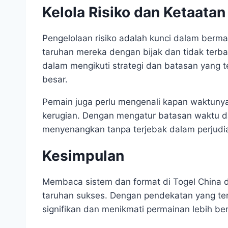
Kelola Risiko dan Ketaata
Pengelolaan risiko adalah kunci dalam berm
taruhan mereka dengan bijak dan tidak terba
dalam mengikuti strategi dan batasan yang 
besar.
Pemain juga perlu mengenali kapan waktuny
kerugian. Dengan mengatur batasan waktu d
menyenangkan tanpa terjebak dalam perjudia
Kesimpulan
Membaca sistem dan format di Togel China d
taruhan sukses. Dengan pendekatan yang te
signifikan dan menikmati permainan lebih b