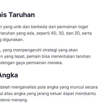
is Taruhan
n yang unik dan berbeda dari permainan togel
taruhan yang ada, seperti 4D, 3D, dan 2D, serta
 digunakan.
a, yang mempengaruhi strategi yang akan
n yang tepat, pemain bisa menentukan taruhan
 dengan gaya permainan mereka.
 Angka
adalah menganalisis pola angka yang muncul secara
cul atau angka yang jarang keluar dapat membantu
tensi menang.