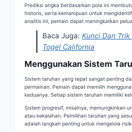
Prediksi angka berdasarkan pola ini memb
historis, serta kemampuan untuk mengidentif
analitis ini, pemain dapat meningkatkan pe
Baca Juga:
Kunci Dan Tri
Togel California
Menggunakan Sistem Taru
Sistem taruhan yang tepat sangat penting da
permainan. Pemain dapat memilih menggunaka
keduanya. Setiap sistem taruhan memiliki k
Sistem progresif, misalnya, memungkinkan 
atau kekalahan. Pemilihan taruhan yang se
adalah langkah penting untuk mengelola ri