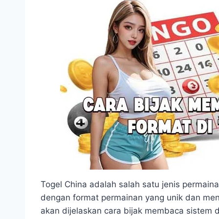
Togel China adalah salah satu jenis permai
dengan format permainan yang unik dan mena
akan dijelaskan cara bijak membaca sistem 