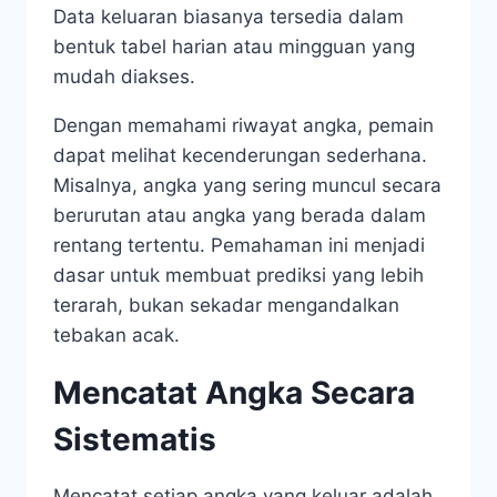
Data keluaran biasanya tersedia dalam
bentuk tabel harian atau mingguan yang
mudah diakses.
Dengan memahami riwayat angka, pemain
dapat melihat kecenderungan sederhana.
Misalnya, angka yang sering muncul secara
berurutan atau angka yang berada dalam
rentang tertentu. Pemahaman ini menjadi
dasar untuk membuat prediksi yang lebih
terarah, bukan sekadar mengandalkan
tebakan acak.
Mencatat Angka Secara
Sistematis
Mencatat setiap angka yang keluar adalah