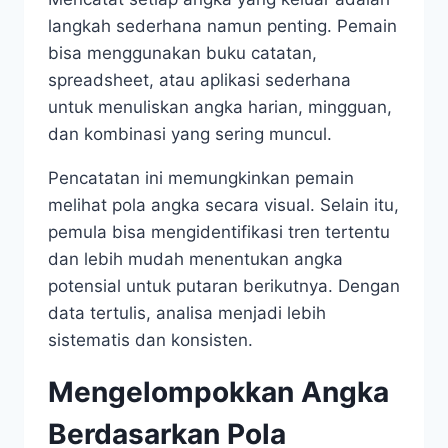
langkah sederhana namun penting. Pemain
bisa menggunakan buku catatan,
spreadsheet, atau aplikasi sederhana
untuk menuliskan angka harian, mingguan,
dan kombinasi yang sering muncul.
Pencatatan ini memungkinkan pemain
melihat pola angka secara visual. Selain itu,
pemula bisa mengidentifikasi tren tertentu
dan lebih mudah menentukan angka
potensial untuk putaran berikutnya. Dengan
data tertulis, analisa menjadi lebih
sistematis dan konsisten.
Mengelompokkan Angka
Berdasarkan Pola