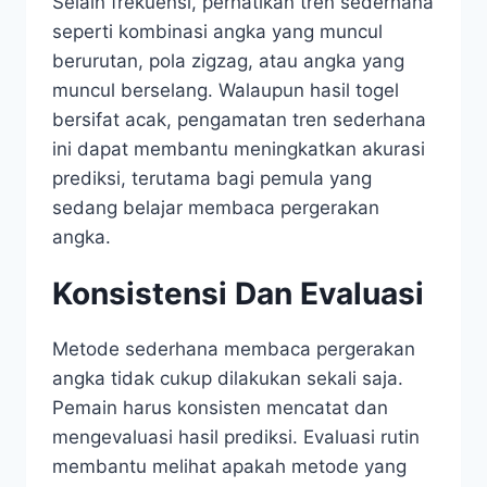
Selain frekuensi, perhatikan tren sederhana
seperti kombinasi angka yang muncul
berurutan, pola zigzag, atau angka yang
muncul berselang. Walaupun hasil togel
bersifat acak, pengamatan tren sederhana
ini dapat membantu meningkatkan akurasi
prediksi, terutama bagi pemula yang
sedang belajar membaca pergerakan
angka.
Konsistensi Dan Evaluasi
Metode sederhana membaca pergerakan
angka tidak cukup dilakukan sekali saja.
Pemain harus konsisten mencatat dan
mengevaluasi hasil prediksi. Evaluasi rutin
membantu melihat apakah metode yang