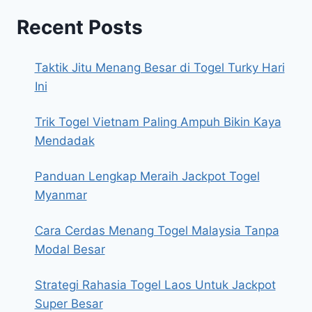
Recent Posts
Taktik Jitu Menang Besar di Togel Turky Hari
Ini
Trik Togel Vietnam Paling Ampuh Bikin Kaya
Mendadak
Panduan Lengkap Meraih Jackpot Togel
Myanmar
Cara Cerdas Menang Togel Malaysia Tanpa
Modal Besar
Strategi Rahasia Togel Laos Untuk Jackpot
Super Besar