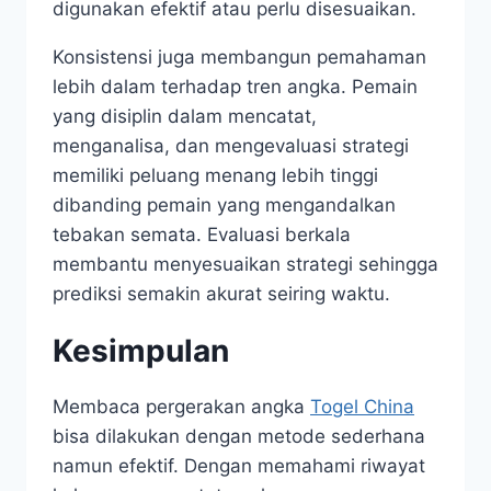
digunakan efektif atau perlu disesuaikan.
Konsistensi juga membangun pemahaman
lebih dalam terhadap tren angka. Pemain
yang disiplin dalam mencatat,
menganalisa, dan mengevaluasi strategi
memiliki peluang menang lebih tinggi
dibanding pemain yang mengandalkan
tebakan semata. Evaluasi berkala
membantu menyesuaikan strategi sehingga
prediksi semakin akurat seiring waktu.
Kesimpulan
Membaca pergerakan angka
Togel China
bisa dilakukan dengan metode sederhana
namun efektif. Dengan memahami riwayat