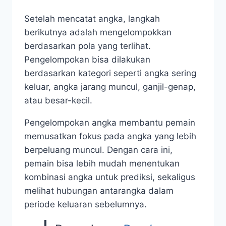
Setelah mencatat angka, langkah
berikutnya adalah mengelompokkan
berdasarkan pola yang terlihat.
Pengelompokan bisa dilakukan
berdasarkan kategori seperti angka sering
keluar, angka jarang muncul, ganjil-genap,
atau besar-kecil.
Pengelompokan angka membantu pemain
memusatkan fokus pada angka yang lebih
berpeluang muncul. Dengan cara ini,
pemain bisa lebih mudah menentukan
kombinasi angka untuk prediksi, sekaligus
melihat hubungan antarangka dalam
periode keluaran sebelumnya.