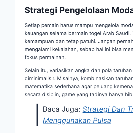
Strategi Pengelolaan Moda
Setiap pemain harus mampu mengelola modal 
keuangan selama bermain togel Arab Saudi. 
kemampuan dan tetap patuhi. Jangan perna
mengalami kekalahan, sebab hal ini bisa me
fokus permainan.
Selain itu, variasikan angka dan pola taruhan
diminimalisir. Misalnya, kombinasikan taruh
matematika sederhana agar peluang kemena
secara disiplin, game yang tadinya hanya hi
Baca Juga:
Strategi Dan T
Menggunakan Pulsa