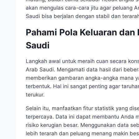
akan mengulas cara-cara jitu agar peluang 
Saudi bisa berjalan dengan stabil dan terara
Pahami Pola Keluaran dan D
Saudi
Langkah awal untuk meraih cuan secara kons
Arab Saudi. Mengamati data hasil dari bebe
memberikan gambaran angka-angka mana yan
terbentuk. Hal ini sangat penting agar taruh
terukur.
Selain itu, manfaatkan fitur statistik yang d
terpercaya. Data ini dapat membantu Anda m
risiko kerugian besar. Menggunakan data s
lebih terarah dan peluang menang makin bes