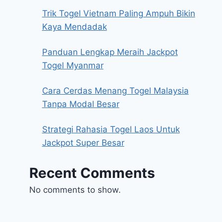
Trik Togel Vietnam Paling Ampuh Bikin
Kaya Mendadak
Panduan Lengkap Meraih Jackpot
Togel Myanmar
Cara Cerdas Menang Togel Malaysia
Tanpa Modal Besar
Strategi Rahasia Togel Laos Untuk
Jackpot Super Besar
Recent Comments
No comments to show.