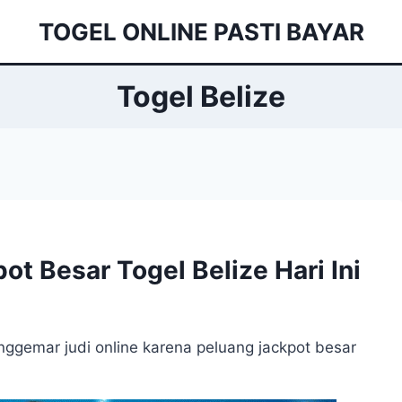
TOGEL ONLINE PASTI BAYAR
Togel Belize
 Besar Togel Belize Hari Ini
nggemar judi online karena peluang jackpot besar