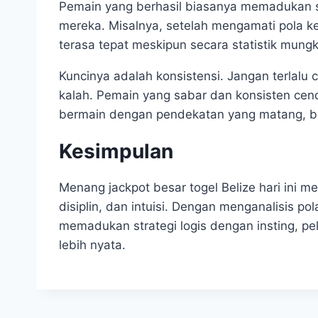
Pemain yang berhasil biasanya memadukan str
mereka. Misalnya, setelah mengamati pola k
terasa tepat meskipun secara statistik mungk
Kuncinya adalah konsistensi. Jangan terlalu 
kalah. Pemain yang sabar dan konsisten cen
bermain dengan pendekatan yang matang, b
Kesimpulan
Menang jackpot besar togel Belize hari ini 
disiplin, dan intuisi. Dengan menganalisis p
memadukan strategi logis dengan insting, 
lebih nyata.