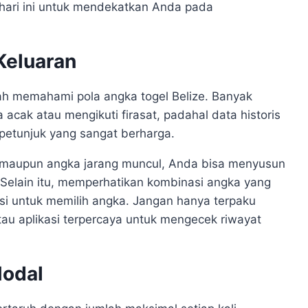
hari ini untuk mendekatkan Anda pada
Keluaran
ah memahami pola angka togel Belize. Banyak
cak atau mengikuti firasat, padahal data historis
 petunjuk yang sangat berharga.
 maupun angka jarang muncul, Anda bisa menyusun
r. Selain itu, memperhatikan kombinasi angka yang
si untuk memilih angka. Jangan hanya terpaku
au aplikasi terpercaya untuk mengecek riwayat
Modal