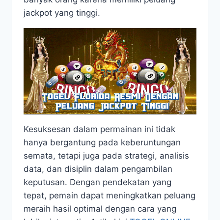
jackpot yang tinggi.
Kesuksesan dalam permainan ini tidak
hanya bergantung pada keberuntungan
semata, tetapi juga pada strategi, analisis
data, dan disiplin dalam pengambilan
keputusan. Dengan pendekatan yang
tepat, pemain dapat meningkatkan peluang
meraih hasil optimal dengan cara yang