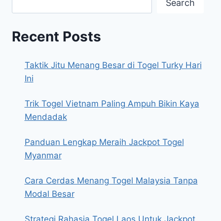
Search
Recent Posts
Taktik Jitu Menang Besar di Togel Turky Hari
Ini
Trik Togel Vietnam Paling Ampuh Bikin Kaya
Mendadak
Panduan Lengkap Meraih Jackpot Togel
Myanmar
Cara Cerdas Menang Togel Malaysia Tanpa
Modal Besar
Strategi Rahasia Togel Laos Untuk Jackpot