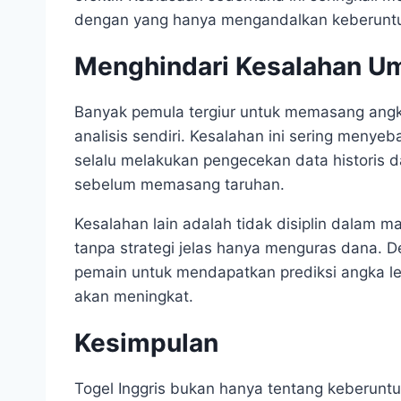
dengan yang hanya mengandalkan keberunt
Menghindari Kesalahan 
Banyak pemula tergiur untuk memasang angka
analisis sendiri. Kesalahan ini sering menye
selalu melakukan pengecekan data historis
sebelum memasang taruhan.
Kesalahan lain adalah tidak disiplin dalam
tanpa strategi jelas hanya menguras dana. 
pemain untuk mendapatkan prediksi angka le
akan meningkat.
Kesimpulan
Togel Inggris bukan hanya tentang keberuntunga