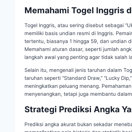
Memahami Togel Inggris d
Togel Inggris, atau sering disebut sebagai 
memiliki basis undian resmi di Inggris. Pema
tertentu, biasanya 1 hingga 59, dan undian d
Memahami aturan dasar, seperti jumlah angka
langkah awal yang penting agar tidak salah 
Selain itu, mengenali jenis taruhan dalam To
taruhan seperti “Standard Draw,” “Lucky Di
meningkatkan peluang menang. Pemahaman i
menyenangkan, tetapi juga membantu dalam 
Strategi Prediksi Angka Ya
Prediksi angka akurat bukan sekadar meneb