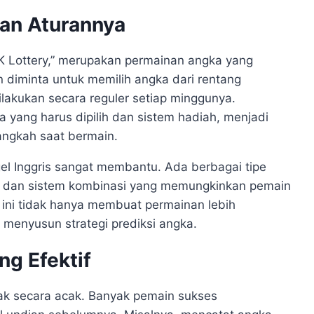
an Aturannya
“UK Lottery,” merupakan permainan angka yang
in diminta untuk memilih angka dari rentang
ilakukan secara reguler setiap minggunya.
 yang harus dipilih dan sistem hadiah, menjadi
langkah saat bermain.
gel Inggris sangat membantu. Ada berbagai tipe
p,” dan sistem kombinasi yang memungkinkan pemain
ni tidak hanya membuat permainan lebih
menyusun strategi prediksi angka.
ng Efektif
ak secara acak. Banyak pemain sukses