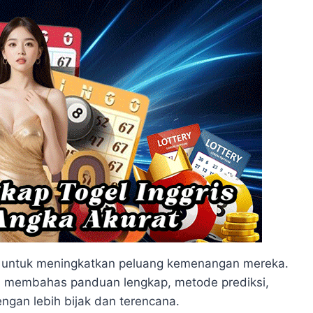
si untuk meningkatkan peluang kemenangan mereka.
n membahas panduan lengkap, metode prediksi,
ngan lebih bijak dan terencana.