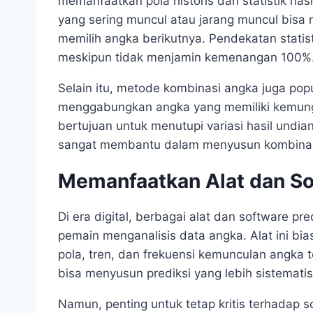
memanfaatkan pola historis dan statistik ha
yang sering muncul atau jarang muncul bis
memilih angka berikutnya. Pendekatan statist
meskipun tidak menjamin kemenangan 100%
Selain itu, metode kombinasi angka juga pop
menggabungkan angka yang memiliki kemungki
bertujuan untuk menutupi variasi hasil undian
sangat membantu dalam menyusun kombinasi
Memanfaatkan Alat dan So
Di era digital, berbagai alat dan software pr
pemain menganalisis data angka. Alat ini b
pola, tren, dan frekuensi kemunculan angka
bisa menyusun prediksi yang lebih sistemat
Namun, penting untuk tetap kritis terhadap s