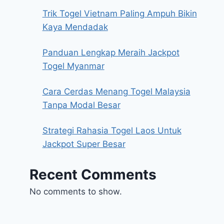
Trik Togel Vietnam Paling Ampuh Bikin
Kaya Mendadak
Panduan Lengkap Meraih Jackpot
Togel Myanmar
Cara Cerdas Menang Togel Malaysia
Tanpa Modal Besar
Strategi Rahasia Togel Laos Untuk
Jackpot Super Besar
Recent Comments
No comments to show.