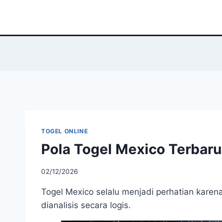
Skip
to
content
TOGEL ONLINE
Pola Togel Mexico Terbar
02/12/2026
Togel Mexico selalu menjadi perhatian kare
dianalisis secara logis.