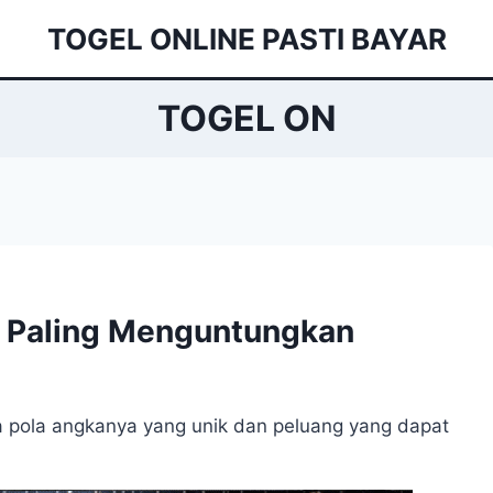
TOGEL ONLINE PASTI BAYAR
TOGEL ON
u Paling Menguntungkan
na pola angkanya yang unik dan peluang yang dapat