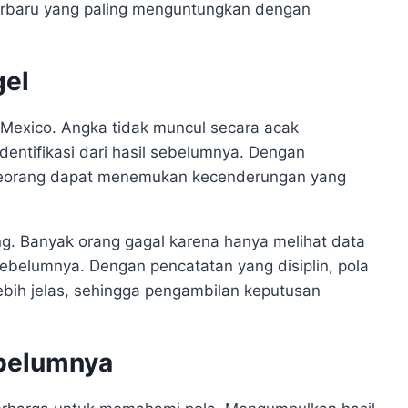
rbaru yang paling menguntungkan dengan
gel
Mexico. Angka tidak muncul secara acak
dentifikasi dari hasil sebelumnya. Dengan
seorang dapat menemukan kecenderungan yang
g. Banyak orang gagal karena hanya melihat data
ebelumnya. Dengan pencatatan yang disiplin, pola
ebih jelas, sehingga pengambilan keputusan
ebelumnya