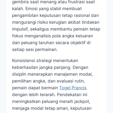
gembira saat menang atau frustrasi saat
kalah. Emosi yang stabil membuat
pengambilan keputusan tetap rasional dan
mengurangi risiko kerugian akibat tindakan
impulsif, sekaligus membantu pemain tetap
fokus menganalisis pola angka keluaran
dan peluang taruhan secara objektif di
setiap sesi permainan.
Konsistensi strategi menentukan
keberhasilan jangka panjang. Dengan
disiplin menerapkan manajemen modal,
pemilihan angka, dan evaluasi rutin,
pemain dapat bermain
Togel Prancis
dengan lebih terarah. Pendekatan ini
meningkatkan peluang meraih jackpot,
menjaga modal tetap aman, keputusan