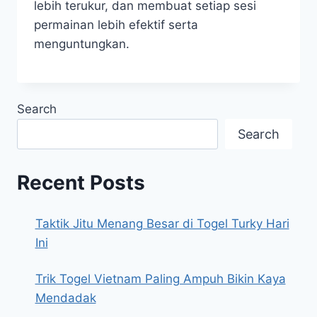
lebih terukur, dan membuat setiap sesi
permainan lebih efektif serta
menguntungkan.
Search
Search
Recent Posts
Taktik Jitu Menang Besar di Togel Turky Hari
Ini
Trik Togel Vietnam Paling Ampuh Bikin Kaya
Mendadak