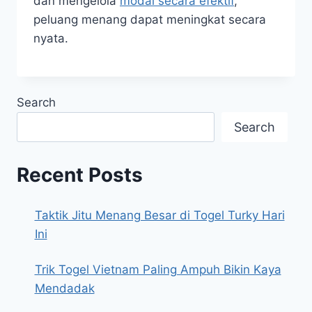
dan mengelola
modal secara efektif
,
peluang menang dapat meningkat secara
nyata.
Search
Search
Recent Posts
Taktik Jitu Menang Besar di Togel Turky Hari
Ini
Trik Togel Vietnam Paling Ampuh Bikin Kaya
Mendadak