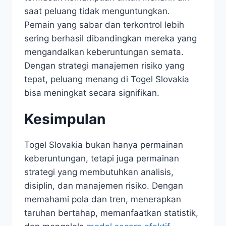
saat peluang tidak menguntungkan.
Pemain yang sabar dan terkontrol lebih
sering berhasil dibandingkan mereka yang
mengandalkan keberuntungan semata.
Dengan strategi manajemen risiko yang
tepat, peluang menang di Togel Slovakia
bisa meningkat secara signifikan.
Kesimpulan
Togel Slovakia bukan hanya permainan
keberuntungan, tetapi juga permainan
strategi yang membutuhkan analisis,
disiplin, dan manajemen risiko. Dengan
memahami pola dan tren, menerapkan
taruhan bertahap, memanfaatkan statistik,