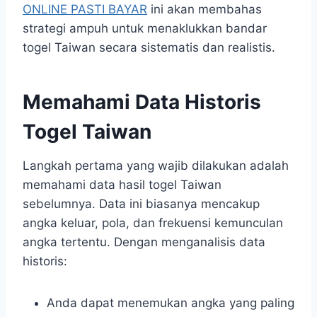
ONLINE PASTI BAYAR
ini akan membahas
strategi ampuh untuk menaklukkan bandar
togel Taiwan secara sistematis dan realistis.
Memahami Data Historis
Togel Taiwan
Langkah pertama yang wajib dilakukan adalah
memahami data hasil togel Taiwan
sebelumnya. Data ini biasanya mencakup
angka keluar, pola, dan frekuensi kemunculan
angka tertentu. Dengan menganalisis data
historis:
Anda dapat menemukan angka yang paling