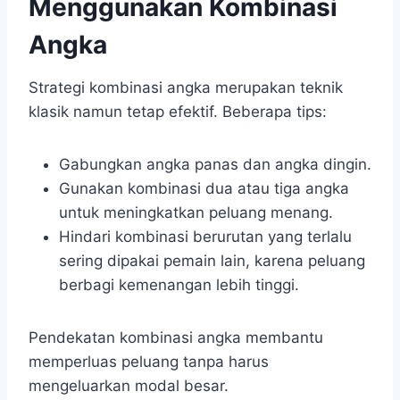
Menggunakan Kombinasi
Angka
Strategi kombinasi angka merupakan teknik
klasik namun tetap efektif. Beberapa tips:
Gabungkan angka panas dan angka dingin.
Gunakan kombinasi dua atau tiga angka
untuk meningkatkan peluang menang.
Hindari kombinasi berurutan yang terlalu
sering dipakai pemain lain, karena peluang
berbagi kemenangan lebih tinggi.
Pendekatan kombinasi angka membantu
memperluas peluang tanpa harus
mengeluarkan modal besar.