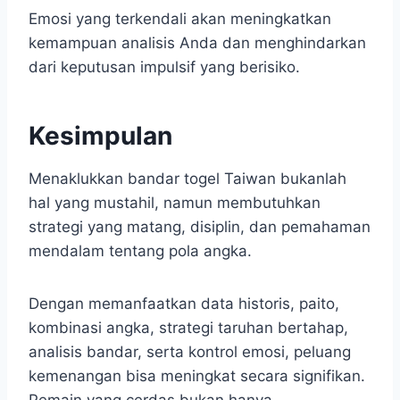
Emosi yang terkendali akan meningkatkan
kemampuan analisis Anda dan menghindarkan
dari keputusan impulsif yang berisiko.
Kesimpulan
Menaklukkan bandar togel Taiwan bukanlah
hal yang mustahil, namun membutuhkan
strategi yang matang, disiplin, dan pemahaman
mendalam tentang pola angka.
Dengan memanfaatkan data historis, paito,
kombinasi angka, strategi taruhan bertahap,
analisis bandar, serta kontrol emosi, peluang
kemenangan bisa meningkat secara signifikan.