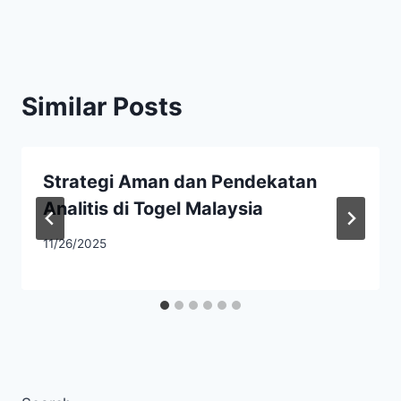
Similar Posts
Strategi Aman dan Pendekatan
Analitis di Togel Malaysia
11/26/2025