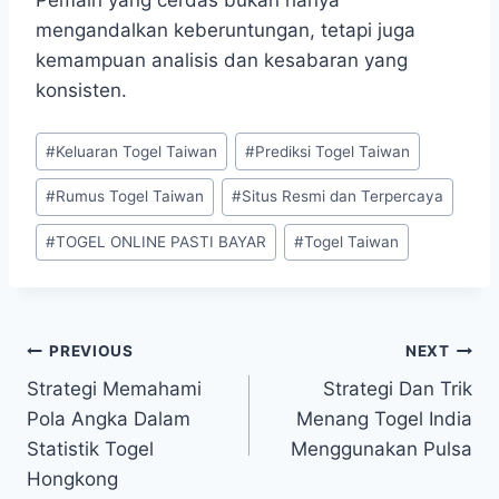
Pemain yang cerdas bukan hanya
mengandalkan keberuntungan, tetapi juga
kemampuan analisis dan kesabaran yang
konsisten.
Post
#
Keluaran Togel Taiwan
#
Prediksi Togel Taiwan
Tags:
#
Rumus Togel Taiwan
#
Situs Resmi dan Terpercaya
#
TOGEL ONLINE PASTI BAYAR
#
Togel Taiwan
Post
PREVIOUS
NEXT
Strategi Memahami
Strategi Dan Trik
navigation
Pola Angka Dalam
Menang Togel India
Statistik Togel
Menggunakan Pulsa
Hongkong