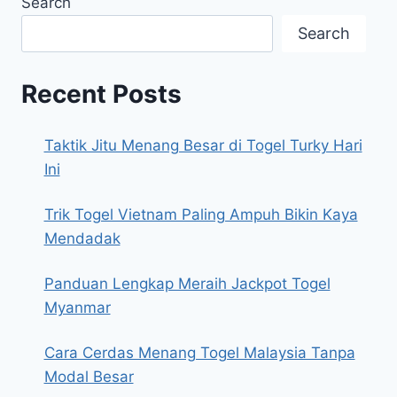
Search
Search
Recent Posts
Taktik Jitu Menang Besar di Togel Turky Hari
Ini
Trik Togel Vietnam Paling Ampuh Bikin Kaya
Mendadak
Panduan Lengkap Meraih Jackpot Togel
Myanmar
Cara Cerdas Menang Togel Malaysia Tanpa
Modal Besar