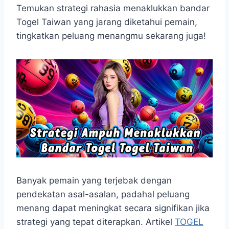
a
c
s
l
y
n
a
Temukan strategi rahasia menaklukkan bandar
t
e
s
e
p
e
r
Togel Taiwan yang jarang diketahui pemain,
s
b
e
g
e
e
tingkatkan peluang menangmu sekarang juga!
A
o
n
r
p
o
g
a
p
k
e
m
r
Banyak pemain yang terjebak dengan
pendekatan asal-asalan, padahal peluang
menang dapat meningkat secara signifikan jika
strategi yang tepat diterapkan. Artikel
TOGEL