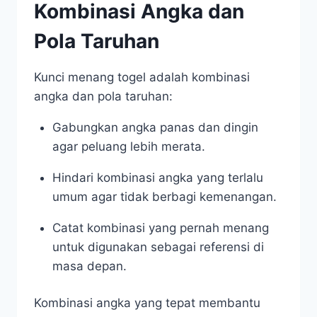
Kombinasi Angka dan
Pola Taruhan
Kunci menang togel adalah kombinasi
angka dan pola taruhan:
Gabungkan angka panas dan dingin
agar peluang lebih merata.
Hindari kombinasi angka yang terlalu
umum agar tidak berbagi kemenangan.
Catat kombinasi yang pernah menang
untuk digunakan sebagai referensi di
masa depan.
Kombinasi angka yang tepat membantu