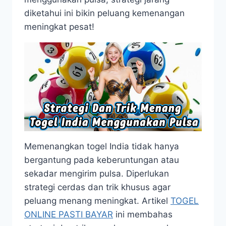
diketahui ini bikin peluang kemenangan
meningkat pesat!
Memenangkan togel India tidak hanya
bergantung pada keberuntungan atau
sekadar mengirim pulsa. Diperlukan
strategi cerdas dan trik khusus agar
peluang menang meningkat. Artikel
TOGEL
ONLINE PASTI BAYAR
ini membahas