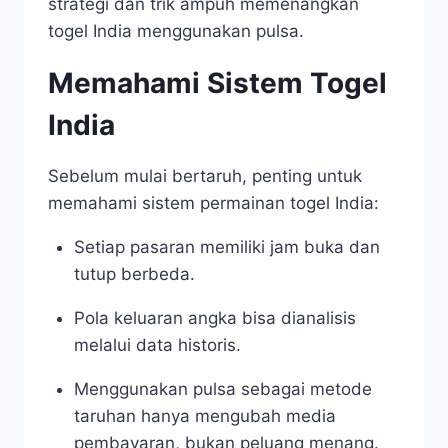
strategi dan trik ampuh memenangkan
togel India menggunakan pulsa.
Memahami Sistem Togel
India
Sebelum mulai bertaruh, penting untuk
memahami sistem permainan togel India:
Setiap pasaran memiliki jam buka dan
tutup berbeda.
Pola keluaran angka bisa dianalisis
melalui data historis.
Menggunakan pulsa sebagai metode
taruhan hanya mengubah media
pembayaran, bukan peluang menang.