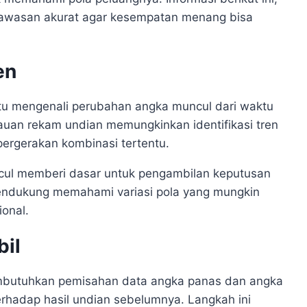
wasan akurat agar kesempatan menang bisa
en
tu mengenali perubahan angka muncul dari waktu
jauan rekam undian memungkinkan identifikasi tren
pergerakan kombinasi tertentu.
cul memberi dasar untuk pengambilan keputusan
 mendukung memahami variasi pola yang mungkin
ional.
il
embutuhkan pemisahan data angka panas dan angka
erhadap hasil undian sebelumnya. Langkah ini