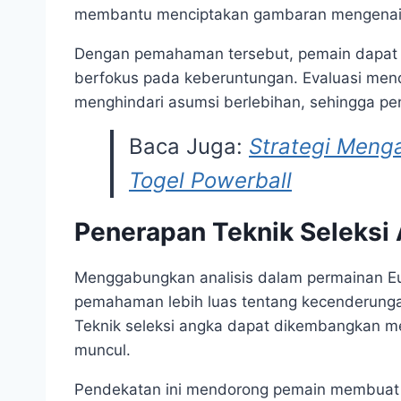
membantu menciptakan gambaran mengenai
Dengan pemahaman tersebut, pemain dapat me
berfokus pada keberuntungan. Evaluasi mend
menghindari asumsi berlebihan, sehingga pen
Baca Juga:
Strategi Meng
Togel Powerball
Penerapan Teknik Seleksi
Menggabungkan analisis dalam permainan E
pemahaman lebih luas tentang kecenderunga
Teknik seleksi angka dapat dikembangkan me
muncul.
Pendekatan ini mendorong pemain membuat 