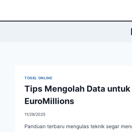
Skip
to
content
TOGEL ONLINE
Tips Mengolah Data untuk 
EuroMillions
11/29/2025
Panduan terbaru mengulas teknik segar men