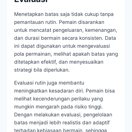
Menetapkan batas saja tidak cukup tanpa
pemantauan rutin. Pemain disarankan
untuk mencatat pengeluaran, kemenangan,
dan durasi bermain secara konsisten. Data
ini dapat digunakan untuk mengevaluasi
pola permainan, melihat apakah batas yang
ditetapkan efektif, dan menyesuaikan
strategi bila diperlukan.
Evaluasi rutin juga membantu
meningkatkan kesadaran diri. Pemain bisa
melihat kecenderungan perilaku yang
mungkin mengarah pada risiko tinggi.
Dengan melakukan evaluasi, pengelolaan
batas menjadi lebih realistis dan adaptif
terhadap kebiasaan bermain, sehingga