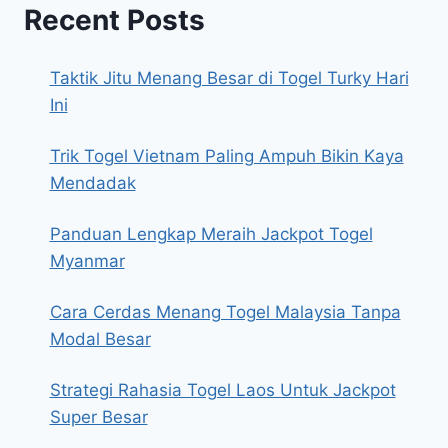
Recent Posts
Taktik Jitu Menang Besar di Togel Turky Hari
Ini
Trik Togel Vietnam Paling Ampuh Bikin Kaya
Mendadak
Panduan Lengkap Meraih Jackpot Togel
Myanmar
Cara Cerdas Menang Togel Malaysia Tanpa
Modal Besar
Strategi Rahasia Togel Laos Untuk Jackpot
Super Besar