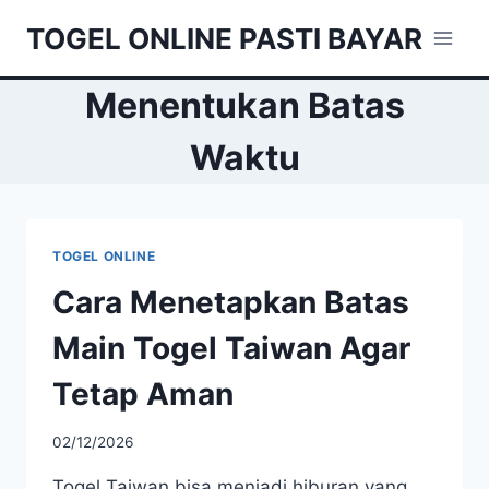
Skip
TOGEL ONLINE PASTI BAYAR
to
content
Menentukan Batas
Waktu
TOGEL ONLINE
Cara Menetapkan Batas
Main Togel Taiwan Agar
Tetap Aman
02/12/2026
Togel Taiwan bisa menjadi hiburan yang