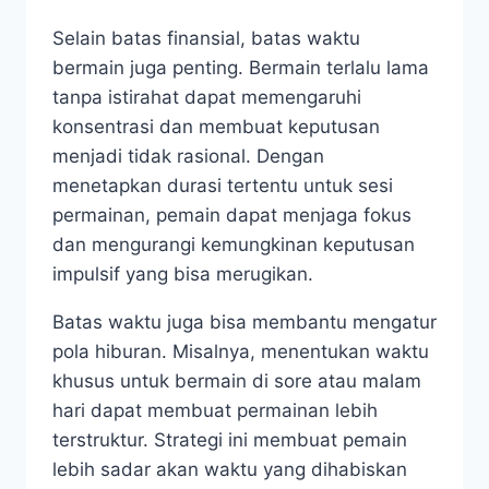
Selain batas finansial, batas waktu
bermain juga penting. Bermain terlalu lama
tanpa istirahat dapat memengaruhi
konsentrasi dan membuat keputusan
menjadi tidak rasional. Dengan
menetapkan durasi tertentu untuk sesi
permainan, pemain dapat menjaga fokus
dan mengurangi kemungkinan keputusan
impulsif yang bisa merugikan.
Batas waktu juga bisa membantu mengatur
pola hiburan. Misalnya, menentukan waktu
khusus untuk bermain di sore atau malam
hari dapat membuat permainan lebih
terstruktur. Strategi ini membuat pemain
lebih sadar akan waktu yang dihabiskan