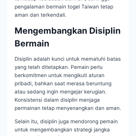
pengalaman bermain togel Taiwan tetap
aman dan terkendali.
Mengembangkan Disiplin
Bermain
Disiplin adalah kunci untuk mematuhi batas
yang telah ditetapkan. Pemain perlu
berkomitmen untuk mengikuti aturan
pribadi, bahkan saat merasa beruntung
atau sedang ingin mengejar kerugian.
Konsistensi dalam disiplin menjaga
permainan tetap menyenangkan dan aman.
Selain itu, disiplin juga mendorong pemain
untuk mengembangkan strategi jangka