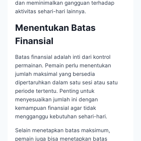
dan meminimalkan gangguan terhadap
aktivitas sehari-hari lainnya.
Menentukan Batas
Finansial
Batas finansial adalah inti dari kontrol
permainan. Pemain perlu menentukan
jumlah maksimal yang bersedia
dipertaruhkan dalam satu sesi atau satu
periode tertentu. Penting untuk
menyesuaikan jumlah ini dengan
kemampuan finansial agar tidak
mengganggu kebutuhan sehari-hari.
Selain menetapkan batas maksimum,
pemain juga bisa menetapkan batas