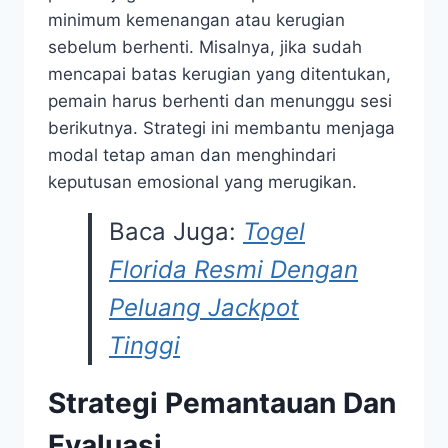
minimum kemenangan atau kerugian
sebelum berhenti. Misalnya, jika sudah
mencapai batas kerugian yang ditentukan,
pemain harus berhenti dan menunggu sesi
berikutnya. Strategi ini membantu menjaga
modal tetap aman dan menghindari
keputusan emosional yang merugikan.
Baca Juga:
Togel
Florida Resmi Dengan
Peluang Jackpot
Tinggi
Strategi Pemantauan Dan
Evaluasi