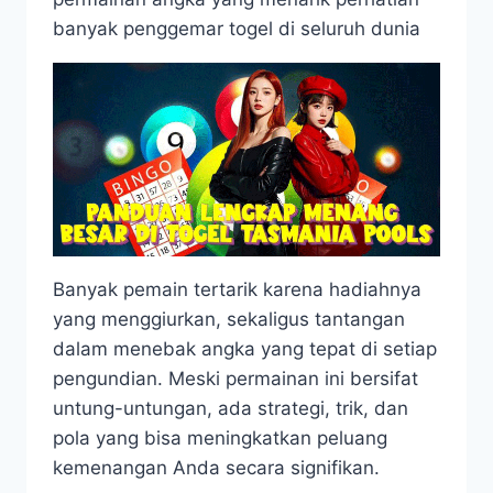
banyak penggemar togel di seluruh dunia
Banyak pemain tertarik karena hadiahnya
yang menggiurkan, sekaligus tantangan
dalam menebak angka yang tepat di setiap
pengundian. Meski permainan ini bersifat
untung-untungan, ada strategi, trik, dan
pola yang bisa meningkatkan peluang
kemenangan Anda secara signifikan.