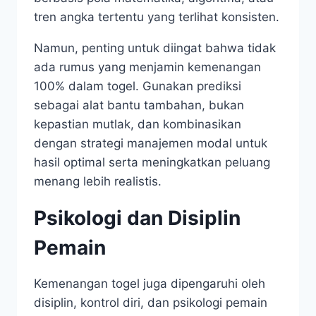
tren angka tertentu yang terlihat konsisten.
Namun, penting untuk diingat bahwa tidak
ada rumus yang menjamin kemenangan
100% dalam togel. Gunakan prediksi
sebagai alat bantu tambahan, bukan
kepastian mutlak, dan kombinasikan
dengan strategi manajemen modal untuk
hasil optimal serta meningkatkan peluang
menang lebih realistis.
Psikologi dan Disiplin
Pemain
Kemenangan togel juga dipengaruhi oleh
disiplin, kontrol diri, dan psikologi pemain