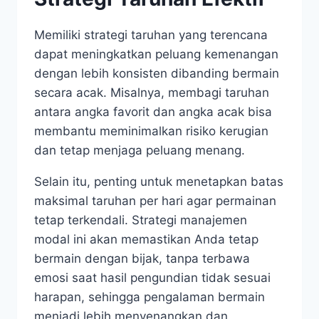
Memiliki strategi taruhan yang terencana
dapat meningkatkan peluang kemenangan
dengan lebih konsisten dibanding bermain
secara acak. Misalnya, membagi taruhan
antara angka favorit dan angka acak bisa
membantu meminimalkan risiko kerugian
dan tetap menjaga peluang menang.
Selain itu, penting untuk menetapkan batas
maksimal taruhan per hari agar permainan
tetap terkendali. Strategi manajemen
modal ini akan memastikan Anda tetap
bermain dengan bijak, tanpa terbawa
emosi saat hasil pengundian tidak sesuai
harapan, sehingga pengalaman bermain
menjadi lebih menyenangkan dan