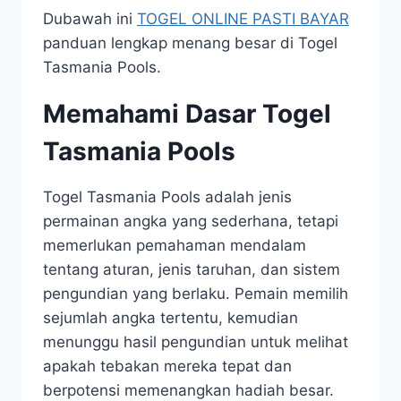
Dubawah ini
TOGEL ONLINE PASTI BAYAR
panduan lengkap menang besar di Togel
Tasmania Pools.
Memahami Dasar Togel
Tasmania Pools
Togel Tasmania Pools adalah jenis
permainan angka yang sederhana, tetapi
memerlukan pemahaman mendalam
tentang aturan, jenis taruhan, dan sistem
pengundian yang berlaku. Pemain memilih
sejumlah angka tertentu, kemudian
menunggu hasil pengundian untuk melihat
apakah tebakan mereka tepat dan
berpotensi memenangkan hadiah besar.