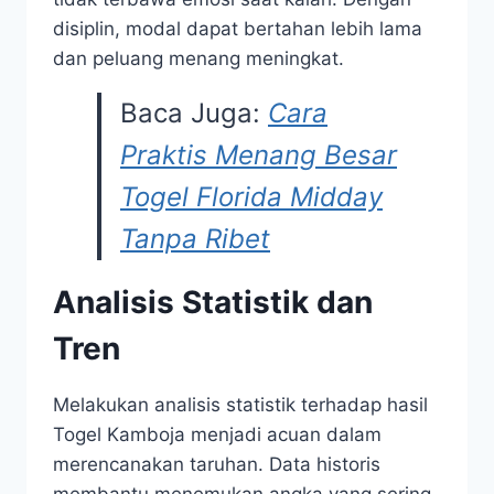
disiplin, modal dapat bertahan lebih lama
dan peluang menang meningkat.
Baca Juga:
Cara
Praktis Menang Besar
Togel Florida Midday
Tanpa Ribet
Analisis Statistik dan
Tren
Melakukan analisis statistik terhadap hasil
Togel Kamboja menjadi acuan dalam
merencanakan taruhan. Data historis