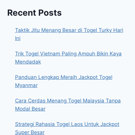
Recent Posts
Taktik Jitu Menang Besar di Togel Turky Hari
Ini
Trik Togel Vietnam Paling Ampuh Bikin Kaya
Mendadak
Panduan Lengkap Meraih Jackpot Togel
Myanmar
Cara Cerdas Menang Togel Malaysia Tanpa
Modal Besar
Strategi Rahasia Togel Laos Untuk Jackpot
Super Besar