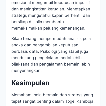
emosional mengambil keputusan impulsif
dan meningkatkan kerugian. Menetapkan
strategi, mengetahui kapan berhenti, dan
bersikap disiplin membantu
memaksimalkan peluang kemenangan.
Sikap tenang mempermudah analisis pola
angka dan pengambilan keputusan
berbasis data. Psikologi yang stabil juga
mendukung pengelolaan modal lebih
bijaksana dan pengalaman bermain lebih
menyenangkan.
Kesimpulan
Memahami pola bermain dan strategi yang
tepat sangat penting dalam Togel Kamboja.