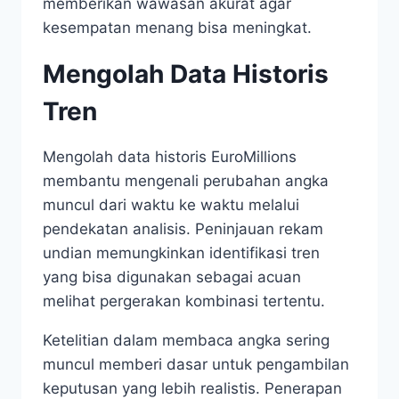
memberikan wawasan akurat agar
kesempatan menang bisa meningkat.
Mengolah Data Historis
Tren
Mengolah data historis EuroMillions
membantu mengenali perubahan angka
muncul dari waktu ke waktu melalui
pendekatan analisis. Peninjauan rekam
undian memungkinkan identifikasi tren
yang bisa digunakan sebagai acuan
melihat pergerakan kombinasi tertentu.
Ketelitian dalam membaca angka sering
muncul memberi dasar untuk pengambilan
keputusan yang lebih realistis. Penerapan