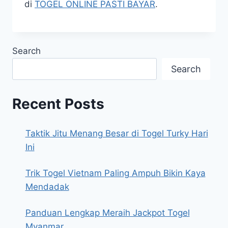
di
TOGEL ONLINE PASTI BAYAR
.
Search
Search
Recent Posts
Taktik Jitu Menang Besar di Togel Turky Hari
Ini
Trik Togel Vietnam Paling Ampuh Bikin Kaya
Mendadak
Panduan Lengkap Meraih Jackpot Togel
Myanmar