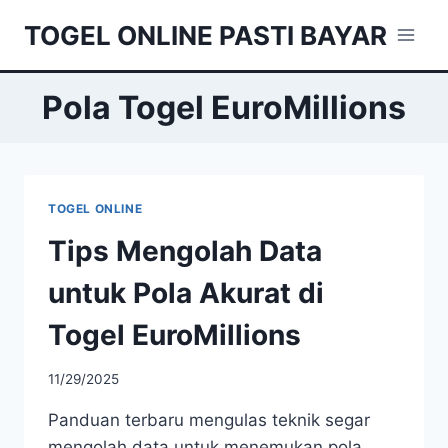
Skip
TOGEL ONLINE PASTI BAYAR
to
content
Pola Togel EuroMillions
TOGEL ONLINE
Tips Mengolah Data
untuk Pola Akurat di
Togel EuroMillions
11/29/2025
Panduan terbaru mengulas teknik segar
mengolah data untuk menemukan pola