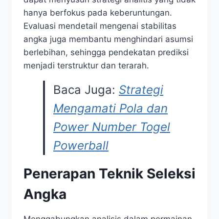
hanya berfokus pada keberuntungan.
Evaluasi mendetail mengenai stabilitas
angka juga membantu menghindari asumsi
berlebihan, sehingga pendekatan prediksi
menjadi terstruktur dan terarah.
Baca Juga:
Strategi
Mengamati Pola dan
Power Number Togel
Powerball
Penerapan Teknik Seleksi
Angka