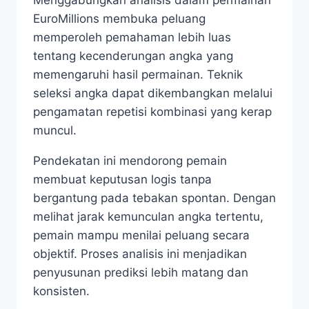
Menggabungkan analisis dalam permainan
EuroMillions membuka peluang
memperoleh pemahaman lebih luas
tentang kecenderungan angka yang
memengaruhi hasil permainan. Teknik
seleksi angka dapat dikembangkan melalui
pengamatan repetisi kombinasi yang kerap
muncul.
Pendekatan ini mendorong pemain
membuat keputusan logis tanpa
bergantung pada tebakan spontan. Dengan
melihat jarak kemunculan angka tertentu,
pemain mampu menilai peluang secara
objektif. Proses analisis ini menjadikan
penyusunan prediksi lebih matang dan
konsisten.