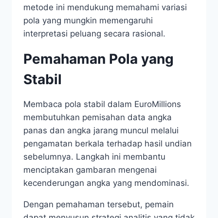
metode ini mendukung memahami variasi
pola yang mungkin memengaruhi
interpretasi peluang secara rasional.
Pemahaman Pola yang
Stabil
Membaca pola stabil dalam EuroMillions
membutuhkan pemisahan data angka
panas dan angka jarang muncul melalui
pengamatan berkala terhadap hasil undian
sebelumnya. Langkah ini membantu
menciptakan gambaran mengenai
kecenderungan angka yang mendominasi.
Dengan pemahaman tersebut, pemain
dapat menyusun strategi analitis yang tidak