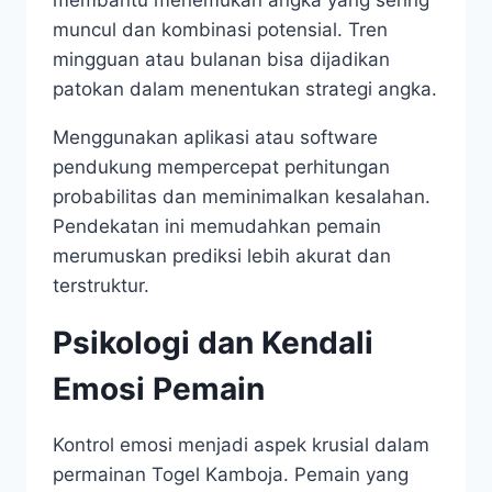
membantu menemukan angka yang sering
muncul dan kombinasi potensial. Tren
mingguan atau bulanan bisa dijadikan
patokan dalam menentukan strategi angka.
Menggunakan aplikasi atau software
pendukung mempercepat perhitungan
probabilitas dan meminimalkan kesalahan.
Pendekatan ini memudahkan pemain
merumuskan prediksi lebih akurat dan
terstruktur.
Psikologi dan Kendali
Emosi Pemain
Kontrol emosi menjadi aspek krusial dalam
permainan Togel Kamboja. Pemain yang