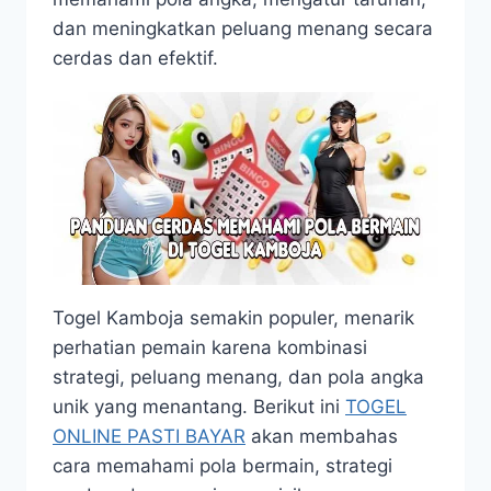
dan meningkatkan peluang menang secara
cerdas dan efektif.
Togel Kamboja semakin populer, menarik
perhatian pemain karena kombinasi
strategi, peluang menang, dan pola angka
unik yang menantang. Berikut ini
TOGEL
ONLINE PASTI BAYAR
akan membahas
cara memahami pola bermain, strategi