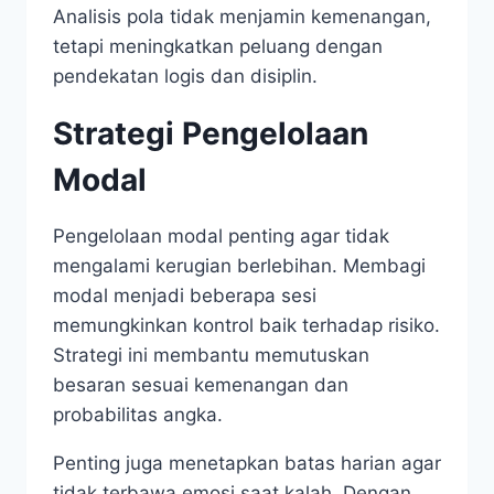
Analisis pola tidak menjamin kemenangan,
tetapi meningkatkan peluang dengan
pendekatan logis dan disiplin.
Strategi Pengelolaan
Modal
Pengelolaan modal penting agar tidak
mengalami kerugian berlebihan. Membagi
modal menjadi beberapa sesi
memungkinkan kontrol baik terhadap risiko.
Strategi ini membantu memutuskan
besaran sesuai kemenangan dan
probabilitas angka.
Penting juga menetapkan batas harian agar
tidak terbawa emosi saat kalah. Dengan