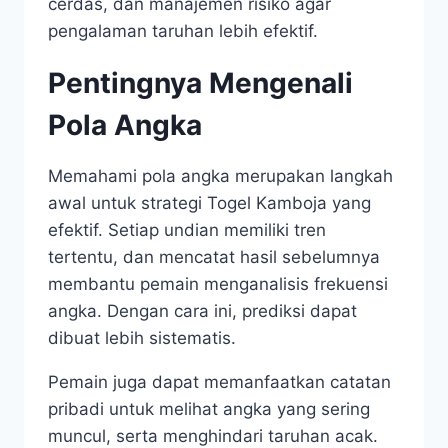
cerdas, dan manajemen risiko agar
pengalaman taruhan lebih efektif.
Pentingnya Mengenali
Pola Angka
Memahami pola angka merupakan langkah
awal untuk strategi Togel Kamboja yang
efektif. Setiap undian memiliki tren
tertentu, dan mencatat hasil sebelumnya
membantu pemain menganalisis frekuensi
angka. Dengan cara ini, prediksi dapat
dibuat lebih sistematis.
Pemain juga dapat memanfaatkan catatan
pribadi untuk melihat angka yang sering
muncul, serta menghindari taruhan acak.