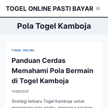
Skip
TOGEL ONLINE PASTI BAYAR
to
content
Pola Togel Kamboja
TOGEL ONLINE
Panduan Cerdas
Memahami Pola Bermain
di Togel Kamboja
11/26/2025
Strategi terbaru Togel Kamboja untuk
memahami pola angka, mengatur taruhan,