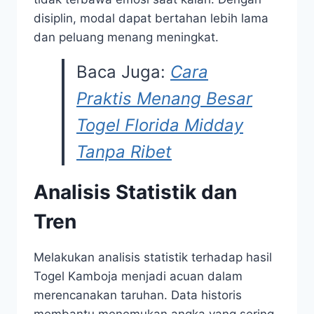
disiplin, modal dapat bertahan lebih lama
dan peluang menang meningkat.
Baca Juga:
Cara
Praktis Menang Besar
Togel Florida Midday
Tanpa Ribet
Analisis Statistik dan
Tren
Melakukan analisis statistik terhadap hasil
Togel Kamboja menjadi acuan dalam
merencanakan taruhan. Data historis