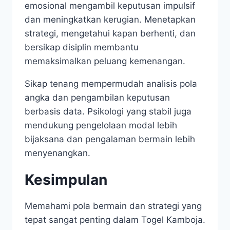
emosional mengambil keputusan impulsif
dan meningkatkan kerugian. Menetapkan
strategi, mengetahui kapan berhenti, dan
bersikap disiplin membantu
memaksimalkan peluang kemenangan.
Sikap tenang mempermudah analisis pola
angka dan pengambilan keputusan
berbasis data. Psikologi yang stabil juga
mendukung pengelolaan modal lebih
bijaksana dan pengalaman bermain lebih
menyenangkan.
Kesimpulan
Memahami pola bermain dan strategi yang
tepat sangat penting dalam Togel Kamboja.