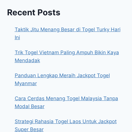
Recent Posts
Taktik Jitu Menang Besar di Togel Turky Hari
Ini
Trik Togel Vietnam Paling Ampuh Bikin Kaya
Mendadak
Panduan Lengkap Meraih Jackpot Togel
Myanmar
Cara Cerdas Menang Togel Malaysia Tanpa
Modal Besar
Strategi Rahasia Togel Laos Untuk Jackpot
Super Besar