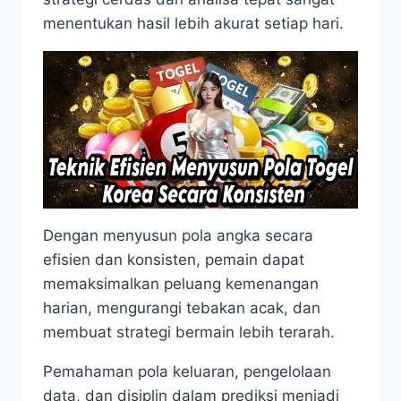
menentukan hasil lebih akurat setiap hari.
Dengan menyusun pola angka secara
efisien dan konsisten, pemain dapat
memaksimalkan peluang kemenangan
harian, mengurangi tebakan acak, dan
membuat strategi bermain lebih terarah.
Pemahaman pola keluaran, pengelolaan
data, dan disiplin dalam prediksi menjadi