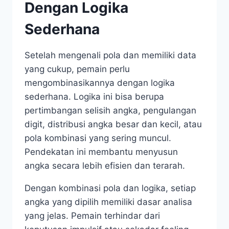
Dengan Logika
Sederhana
Setelah mengenali pola dan memiliki data
yang cukup, pemain perlu
mengombinasikannya dengan logika
sederhana. Logika ini bisa berupa
pertimbangan selisih angka, pengulangan
digit, distribusi angka besar dan kecil, atau
pola kombinasi yang sering muncul.
Pendekatan ini membantu menyusun
angka secara lebih efisien dan terarah.
Dengan kombinasi pola dan logika, setiap
angka yang dipilih memiliki dasar analisa
yang jelas. Pemain terhindar dari