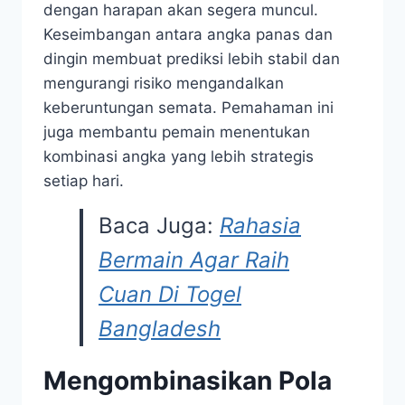
dengan harapan akan segera muncul.
Keseimbangan antara angka panas dan
dingin membuat prediksi lebih stabil dan
mengurangi risiko mengandalkan
keberuntungan semata. Pemahaman ini
juga membantu pemain menentukan
kombinasi angka yang lebih strategis
setiap hari.
Baca Juga:
Rahasia
Bermain Agar Raih
Cuan Di Togel
Bangladesh
Mengombinasikan Pola