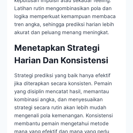
keputusan impulsif atau sekadar feeling.
Latihan rutin mengombinasikan pola dan
logika memperkuat kemampuan membaca
tren angka, sehingga prediksi harian lebih
akurat dan peluang menang meningkat.
Menetapkan Strategi
Harian Dan Konsistensi
Strategi prediksi yang baik hanya efektif
jika diterapkan secara konsisten. Pemain
yang disiplin mencatat hasil, memantau
kombinasi angka, dan menyesuaikan
strategi secara rutin akan lebih mudah
mengenali pola kemenangan. Konsistensi
membantu pemain mengetahui metode
mana yang efektif dan mana yang perlu