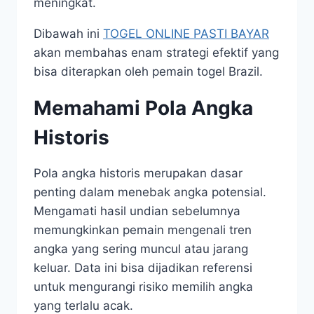
meningkat.
Dibawah ini
TOGEL ONLINE PASTI BAYAR
akan membahas enam strategi efektif yang
bisa diterapkan oleh pemain togel Brazil.
Memahami Pola Angka
Historis
Pola angka historis merupakan dasar
penting dalam menebak angka potensial.
Mengamati hasil undian sebelumnya
memungkinkan pemain mengenali tren
angka yang sering muncul atau jarang
keluar. Data ini bisa dijadikan referensi
untuk mengurangi risiko memilih angka
yang terlalu acak.