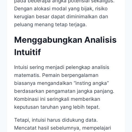
pada beberapa angka potensial sekaligus.
Dengan alokasi modal yang bijak, risiko
kerugian besar dapat diminimalkan dan
peluang menang tetap terjaga.
Menggabungkan Analisis
Intuitif
Intuisi sering menjadi pelengkap analisis
matematis. Pemain berpengalaman
biasanya mengandalkan “insting angka”
berdasarkan pengamatan jangka panjang.
Kombinasi ini seringkali memberikan
keputusan taruhan yang lebih tepat.
Tetapi, intuisi harus didukung data.
Mencatat hasil sebelumnya, mempelajari