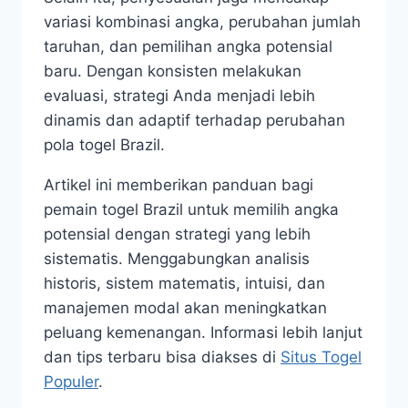
variasi kombinasi angka, perubahan jumlah
taruhan, dan pemilihan angka potensial
baru. Dengan konsisten melakukan
evaluasi, strategi Anda menjadi lebih
dinamis dan adaptif terhadap perubahan
pola togel Brazil.
Artikel ini memberikan panduan bagi
pemain togel Brazil untuk memilih angka
potensial dengan strategi yang lebih
sistematis. Menggabungkan analisis
historis, sistem matematis, intuisi, dan
manajemen modal akan meningkatkan
peluang kemenangan. Informasi lebih lanjut
dan tips terbaru bisa diakses di
Situs Togel
Populer
.