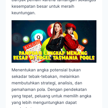
kesempatan besar untuk meraih
keuntungan.
Menentukan angka potensial bukan
sekadar tebak-tebakan, melainkan
membutuhkan strategi, analisis, dan
pemahaman pola. Dengan pendekatan
yang tepat, peluang untuk memilih angka
yang lebih menguntungkan dapat