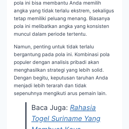
pola ini bisa membantu Anda memilih
angka yang tidak terlalu ekstrem, sekaligus
tetap memiliki peluang menang. Biasanya
pola ini melibatkan angka yang konsisten
muncul dalam periode tertentu.
Namun, penting untuk tidak terlalu
bergantung pada pola ini. Kombinasi pola
populer dengan analisis pribadi akan
menghasilkan strategi yang lebih solid.
Dengan begitu, keputusan taruhan Anda
menjadi lebih terarah dan tidak
sepenuhnya mengikuti arus pemain lain.
Baca Juga:
Rahasia
Togel Suriname Yang