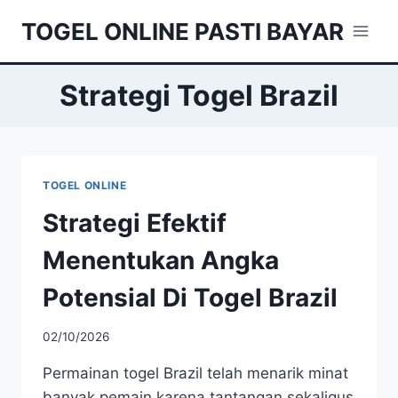
Skip
TOGEL ONLINE PASTI BAYAR
to
content
Strategi Togel Brazil
TOGEL ONLINE
Strategi Efektif
Menentukan Angka
Potensial Di Togel Brazil
02/10/2026
Permainan togel Brazil telah menarik minat
banyak pemain karena tantangan sekaligus