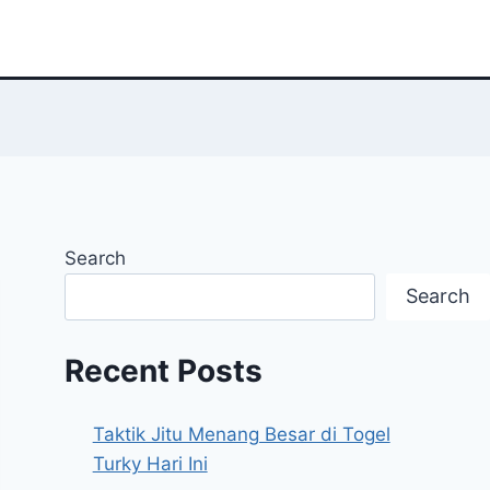
Search
Search
Recent Posts
Taktik Jitu Menang Besar di Togel
Turky Hari Ini