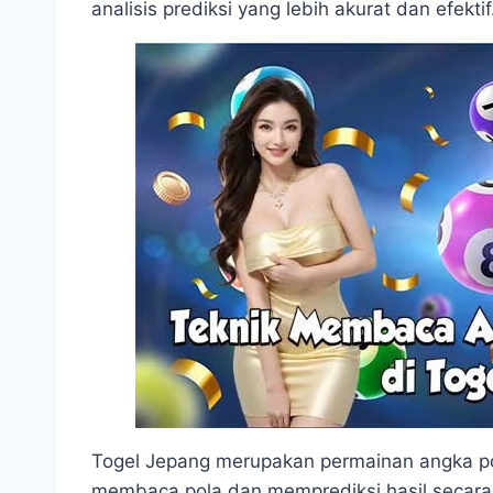
analisis prediksi yang lebih akurat dan efektif
Togel Jepang merupakan permainan angka po
membaca pola dan memprediksi hasil secara 