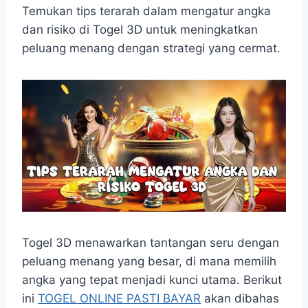
a
c
s
l
y
n
a
Temukan tips terarah dalam mengatur angka
t
e
s
e
p
e
r
dan risiko di Togel 3D untuk meningkatkan
s
b
e
g
e
e
peluang menang dengan strategi yang cermat.
A
o
n
r
p
o
g
a
p
k
e
m
r
Togel 3D menawarkan tantangan seru dengan
peluang menang yang besar, di mana memilih
angka yang tepat menjadi kunci utama. Berikut
ini
TOGEL ONLINE PASTI BAYAR
akan dibahas