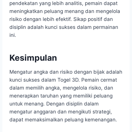
pendekatan yang lebih analitis, pemain dapat
meningkatkan peluang menang dan mengelola
risiko dengan lebih efektif. Sikap positif dan
disiplin adalah kunci sukses dalam permainan
ini.
Kesimpulan
Mengatur angka dan risiko dengan bijak adalah
kunci sukses dalam Togel 3D. Pemain cermat
dalam memilih angka, mengelola risiko, dan
menerapkan taruhan yang memiliki peluang
untuk menang. Dengan disiplin dalam
mengatur anggaran dan mengikuti strategi,
dapat memaksimalkan peluang kemenangan.