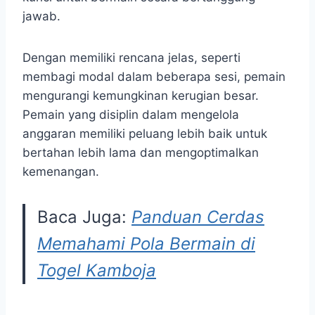
jawab.
Dengan memiliki rencana jelas, seperti
membagi modal dalam beberapa sesi, pemain
mengurangi kemungkinan kerugian besar.
Pemain yang disiplin dalam mengelola
anggaran memiliki peluang lebih baik untuk
bertahan lebih lama dan mengoptimalkan
kemenangan.
Baca Juga:
Panduan Cerdas
Memahami Pola Bermain di
Togel Kamboja