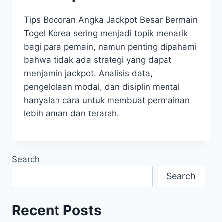
Tips Bocoran Angka Jackpot Besar Bermain
Togel Korea sering menjadi topik menarik
bagi para pemain, namun penting dipahami
bahwa tidak ada strategi yang dapat
menjamin jackpot. Analisis data,
pengelolaan modal, dan disiplin mental
hanyalah cara untuk membuat permainan
lebih aman dan terarah.
Search
Search
Recent Posts