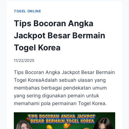
TOGEL ONLINE
Tips Bocoran Angka
Jackpot Besar Bermain
Togel Korea
11/22/2025
Tips Bocoran Angka Jackpot Besar Bermain
Togel KoreaAdalah sebuah ulasan yang
membahas berbagai pendekatan umum
yang sering digunakan pemain untuk
memahami pola permainan Togel Korea.