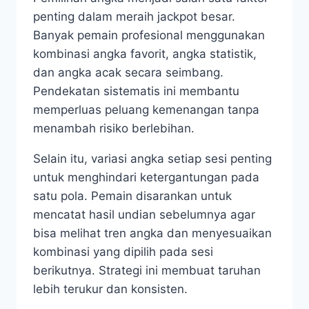
penting dalam meraih jackpot besar.
Banyak pemain profesional menggunakan
kombinasi angka favorit, angka statistik,
dan angka acak secara seimbang.
Pendekatan sistematis ini membantu
memperluas peluang kemenangan tanpa
menambah risiko berlebihan.
Selain itu, variasi angka setiap sesi penting
untuk menghindari ketergantungan pada
satu pola. Pemain disarankan untuk
mencatat hasil undian sebelumnya agar
bisa melihat tren angka dan menyesuaikan
kombinasi yang dipilih pada sesi
berikutnya. Strategi ini membuat taruhan
lebih terukur dan konsisten.