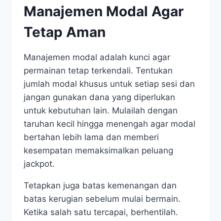
Manajemen Modal Agar
Tetap Aman
Manajemen modal adalah kunci agar
permainan tetap terkendali. Tentukan
jumlah modal khusus untuk setiap sesi dan
jangan gunakan dana yang diperlukan
untuk kebutuhan lain. Mulailah dengan
taruhan kecil hingga menengah agar modal
bertahan lebih lama dan memberi
kesempatan memaksimalkan peluang
jackpot.
Tetapkan juga batas kemenangan dan
batas kerugian sebelum mulai bermain.
Ketika salah satu tercapai, berhentilah.