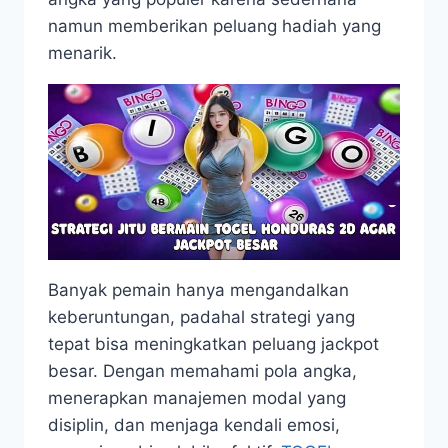
namun memberikan peluang hadiah yang
menarik.
Banyak pemain hanya mengandalkan
keberuntungan, padahal strategi yang
tepat bisa meningkatkan peluang jackpot
besar. Dengan memahami pola angka,
menerapkan manajemen modal yang
disiplin, dan menjaga kendali emosi,