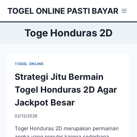
Skip
TOGEL ONLINE PASTI BAYAR
to
content
Toge Honduras 2D
TOGEL ONLINE
Strategi Jitu Bermain
Togel Honduras 2D Agar
Jackpot Besar
02/12/2026
Togel Honduras 2D merupakan permainan
angka yang populer karena sederhana