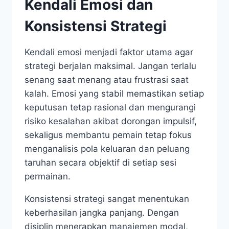
Kendali Emosi dan
Konsistensi Strategi
Kendali emosi menjadi faktor utama agar
strategi berjalan maksimal. Jangan terlalu
senang saat menang atau frustrasi saat
kalah. Emosi yang stabil memastikan setiap
keputusan tetap rasional dan mengurangi
risiko kesalahan akibat dorongan impulsif,
sekaligus membantu pemain tetap fokus
menganalisis pola keluaran dan peluang
taruhan secara objektif di setiap sesi
permainan.
Konsistensi strategi sangat menentukan
keberhasilan jangka panjang. Dengan
disiplin menerapkan manajemen modal,