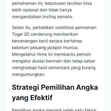
pemahaman ini, keputusan taruhan bisa
lebih rasional dan tidak hanya
mengandalkan insting semata.
Selain itu, perhatikan volatilitas permainan.
Togel 2D cenderung memberikan
kemenangan kecil secara bertahap
sebelum peluang jackpot muncul.
Mengetahui ritme ini membantu pemain
mengatur durasi bermain dan tetap sabar
menghadapi hasil sementara yang kurang
menguntungkan.
Strategi Pemilihan Angka
yang Efektif
Pemilihan angka menjadi salah satu faktor