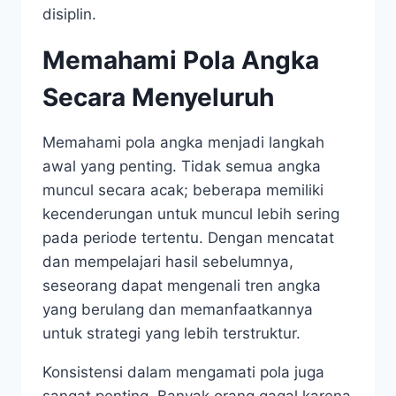
disiplin.
Memahami Pola Angka
Secara Menyeluruh
Memahami pola angka menjadi langkah
awal yang penting. Tidak semua angka
muncul secara acak; beberapa memiliki
kecenderungan untuk muncul lebih sering
pada periode tertentu. Dengan mencatat
dan mempelajari hasil sebelumnya,
seseorang dapat mengenali tren angka
yang berulang dan memanfaatkannya
untuk strategi yang lebih terstruktur.
Konsistensi dalam mengamati pola juga