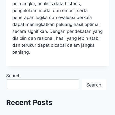
pola angka, analisis data historis,
pengelolaan modal dan emosi, serta
penerapan logika dan evaluasi berkala
dapat meningkatkan peluang hasil optimal
secara signifikan. Dengan pendekatan yang
disiplin dan rasional, hasil yang lebih stabil
dan terukur dapat dicapai dalam jangka
panjang.
Search
Search
Recent Posts