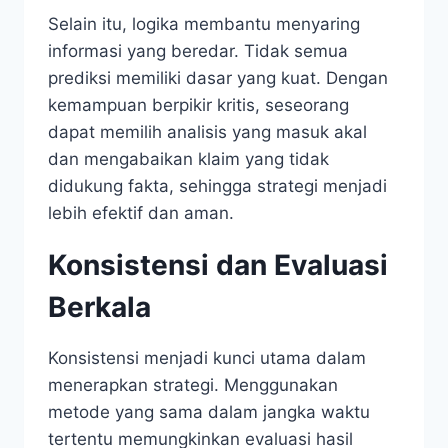
Selain itu, logika membantu menyaring
informasi yang beredar. Tidak semua
prediksi memiliki dasar yang kuat. Dengan
kemampuan berpikir kritis, seseorang
dapat memilih analisis yang masuk akal
dan mengabaikan klaim yang tidak
didukung fakta, sehingga strategi menjadi
lebih efektif dan aman.
Konsistensi dan Evaluasi
Berkala
Konsistensi menjadi kunci utama dalam
menerapkan strategi. Menggunakan
metode yang sama dalam jangka waktu
tertentu memungkinkan evaluasi hasil