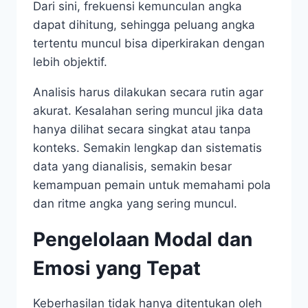
Dari sini, frekuensi kemunculan angka
dapat dihitung, sehingga peluang angka
tertentu muncul bisa diperkirakan dengan
lebih objektif.
Analisis harus dilakukan secara rutin agar
akurat. Kesalahan sering muncul jika data
hanya dilihat secara singkat atau tanpa
konteks. Semakin lengkap dan sistematis
data yang dianalisis, semakin besar
kemampuan pemain untuk memahami pola
dan ritme angka yang sering muncul.
Pengelolaan Modal dan
Emosi yang Tepat
Keberhasilan tidak hanya ditentukan oleh