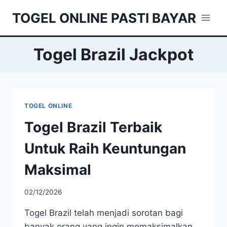
Skip
TOGEL ONLINE PASTI BAYAR
to
content
Togel Brazil Jackpot
TOGEL ONLINE
Togel Brazil Terbaik
Untuk Raih Keuntungan
Maksimal
02/12/2026
Togel Brazil telah menjadi sorotan bagi
banyak orang yang ingin memaksimalkan