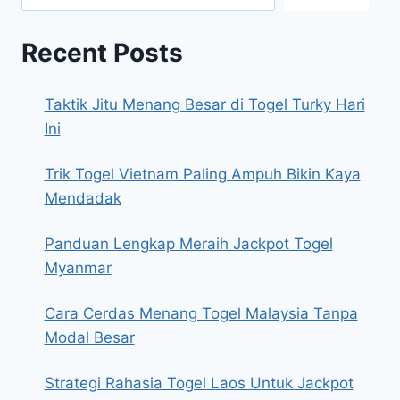
Recent Posts
Taktik Jitu Menang Besar di Togel Turky Hari
Ini
Trik Togel Vietnam Paling Ampuh Bikin Kaya
Mendadak
Panduan Lengkap Meraih Jackpot Togel
Myanmar
Cara Cerdas Menang Togel Malaysia Tanpa
Modal Besar
Strategi Rahasia Togel Laos Untuk Jackpot