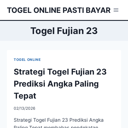
Skip
TOGEL ONLINE PASTI BAYAR
to
content
Togel Fujian 23
TOGEL ONLINE
Strategi Togel Fujian 23
Prediksi Angka Paling
Tepat
02/13/2026
Strategi Togel Fujian 23 Prediksi Angka
Paling Tepat membahas pendekatan