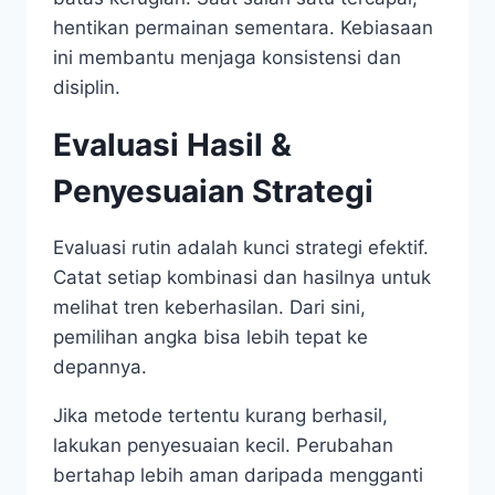
hentikan permainan sementara. Kebiasaan
ini membantu menjaga konsistensi dan
disiplin.
Evaluasi Hasil &
Penyesuaian Strategi
Evaluasi rutin adalah kunci strategi efektif.
Catat setiap kombinasi dan hasilnya untuk
melihat tren keberhasilan. Dari sini,
pemilihan angka bisa lebih tepat ke
depannya.
Jika metode tertentu kurang berhasil,
lakukan penyesuaian kecil. Perubahan
bertahap lebih aman daripada mengganti