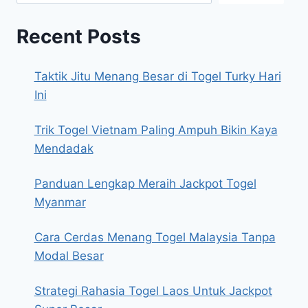
Recent Posts
Taktik Jitu Menang Besar di Togel Turky Hari
Ini
Trik Togel Vietnam Paling Ampuh Bikin Kaya
Mendadak
Panduan Lengkap Meraih Jackpot Togel
Myanmar
Cara Cerdas Menang Togel Malaysia Tanpa
Modal Besar
Strategi Rahasia Togel Laos Untuk Jackpot