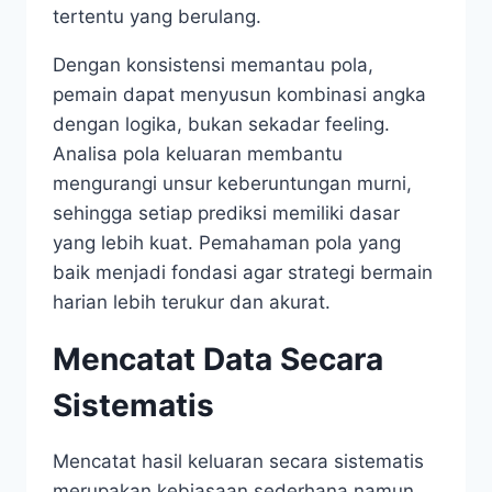
tertentu yang berulang.
Dengan konsistensi memantau pola,
pemain dapat menyusun kombinasi angka
dengan logika, bukan sekadar feeling.
Analisa pola keluaran membantu
mengurangi unsur keberuntungan murni,
sehingga setiap prediksi memiliki dasar
yang lebih kuat. Pemahaman pola yang
baik menjadi fondasi agar strategi bermain
harian lebih terukur dan akurat.
Mencatat Data Secara
Sistematis
Mencatat hasil keluaran secara sistematis
merupakan kebiasaan sederhana namun